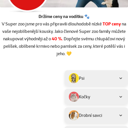
Držíme ceny na vodítku 🐾
V Super zoo jsme pro vás připravili dlouhodobě nízké
TOP ceny
na
vaše nejoblíbenější kousky. Jako členové Super zoo family můžete
nakupovat výhodněji až o
40 %
.
Dopřejte svému chlupáčovi nový
pelíšek, oblíbené krmivo nebo pamlsek za ceny, které potěší vás i
jeho. 💛
Parametrický filtr
Vybrané filtry
Produkty v akci TOP cena
Podkategorie
Psi
Kočky
Drobní savci