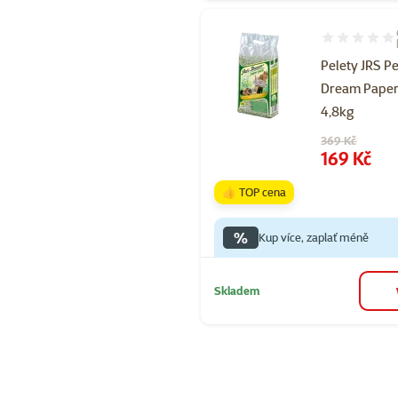
Hodnocení 97
Pelety JRS Pe
Dream Paper
4,8kg
Původní cena
369 Kč
Cena
169 Kč
👍 TOP cena
%
Kup více, zaplať méně
Skladem