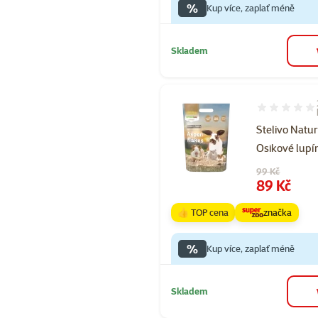
%
Kup více, zaplať méně
Skladem
Hodnocení 10
Stelivo Natu
Osikové lupí
Původní cena
99 Kč
Cena
89 Kč
👍 TOP cena
značka
%
Kup více, zaplať méně
Skladem