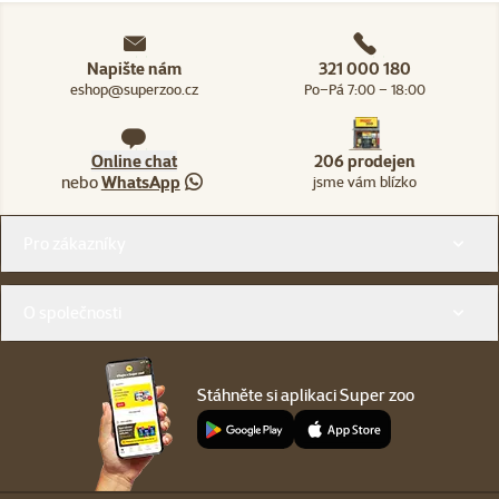
Napište nám
321 000 180
eshop@superzoo.cz
Po–Pá 7:00 – 18:00
Online chat
206 prodejen
nebo
WhatsApp
jsme vám blízko
Menu v patičce
Pro zákazníky
O společnosti
Stáhněte si aplikaci Super zoo