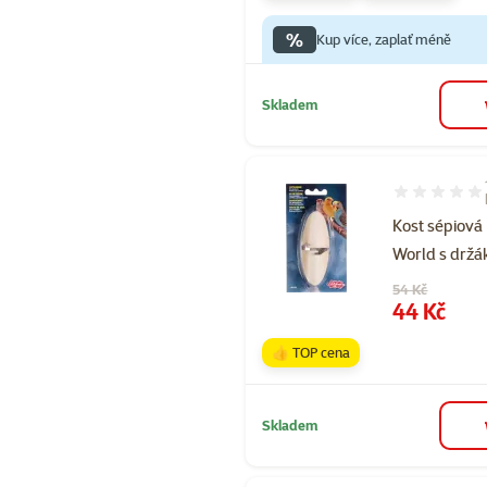
%
Kup více, zaplať méně
Skladem
Hodnocení 10
Kost sépiová 
World s držá
Původní cena
54 Kč
Cena
44 Kč
👍 TOP cena
Skladem