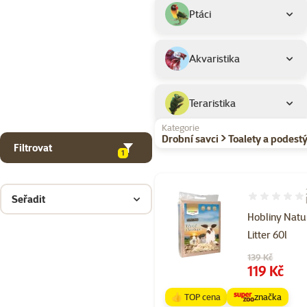
Ptáci
Akvaristika
Teraristika
Kategorie
Drobní savci > Toalety a podestý
Filtrovat
1
Seřadit
Hodnocení 92
Hobliny Natu
Litter 60l
Původní cena
139 Kč
Cena
119 Kč
👍 TOP cena
značka