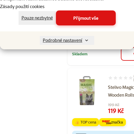
Běžná cena 279
Zásady použití cookies
169 Kč
family
ce
Pouze nezbytné
Přijmout vše
značka
%
Kup více, zaplať méně
Podrobné nastavení
Skladem
Hodnocení 10
Stelivo Magic
Wooden Rolls
Původní cena
199 Kč
Cena
119 Kč
👍 TOP cena
značka