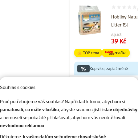
Hodnocení 89
Hobliny Natu
Litter 15l
Původní cena
69 Kč
Cena
39 Kč
👍 TOP cena
značka
%
Kup více, zaplať méně
Skladem
Souhlas s cookies
Proč potřebujeme váš souhlas? Například k tomu, abychom si
pamatovali, co máte v košíku
, abyste snadno zjistili
stav objednávky
Hodnocení 70
a nemuseli se pokaždé přihlašovat, abychom vás neobtěžovali
Podestýlka 
nevhodnou reklamou
.
Land Paper Ro
Děkujeme,
k vašim datům se budeme chovat slušně
.