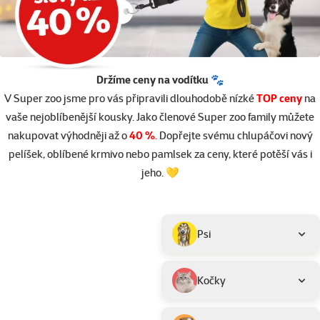
Držíme ceny na vodítku 🐾
V Super zoo jsme pro vás připravili dlouhodobě nízké
TOP ceny
na
vaše nejoblíbenější kousky. Jako členové Super zoo family můžete
nakupovat výhodněji až o
40 %
.
Dopřejte svému chlupáčovi nový
pelíšek, oblíbené krmivo nebo pamlsek za ceny, které potěší vás i
jeho. 💛
Parametrický filtr
Vybrané filtry
Produkty v akci TOP cena
Podkategorie
Psi
Kočky