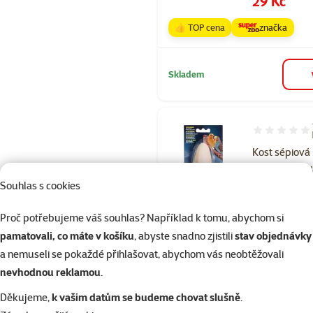
29 Kč
👍 TOP cena
značka
Skladem
Hodnocení 10
Kost sépiová 
World s držá
Souhlas s cookies
Původní cena
54 Kč
Cena
44 Kč
Proč potřebujeme váš souhlas? Například k tomu, abychom si
👍 TOP cena
pamatovali, co máte v košíku
, abyste snadno zjistili
stav objednávky
a nemuseli se pokaždé přihlašovat, abychom vás neobtěžovali
nevhodnou reklamou
.
Skladem
Děkujeme,
k vašim datům se budeme chovat slušně
.