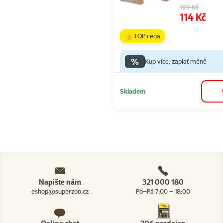
Původní cena
199 Kč
Cena
114 Kč
👍 TOP cena
%
Kup více, zaplať méně
Skladem
Napište nám
321 000 180
eshop@superzoo.cz
Po–Pá 7:00 – 18:00