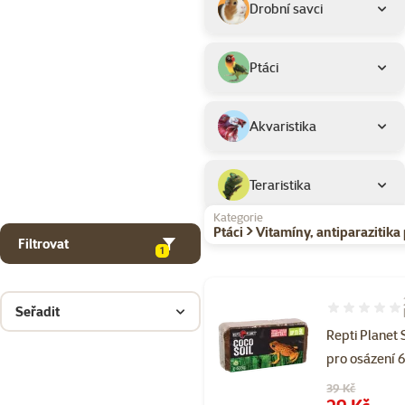
Drobní savci
Ptáci
Akvaristika
Teraristika
Kategorie
Ptáci > Vitamíny, antiparazitik
Filtrovat
1
Seřadit
Hodnocení 98
Repti Planet
pro osázení 
Původní cena
39 Kč
Cena