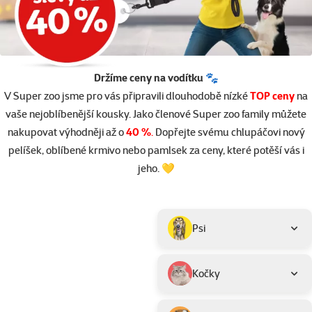
Držíme ceny na vodítku 🐾
V Super zoo jsme pro vás připravili dlouhodobě nízké
TOP ceny
na
vaše nejoblíbenější kousky. Jako členové Super zoo family můžete
nakupovat výhodněji až o
40 %
.
Dopřejte svému chlupáčovi nový
pelíšek, oblíbené krmivo nebo pamlsek za ceny, které potěší vás i
jeho. 💛
Parametrický filtr
Vybrané filtry
Produkty v akci TOP cena
Podkategorie
Psi
Kočky