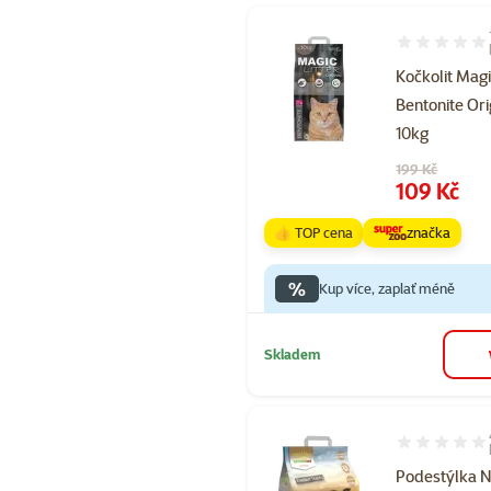
Hodnocení 60
Kočkolit Magi
Bentonite Ori
10kg
Původní cena
199 Kč
Cena
109 Kč
👍 TOP cena
značka
%
Kup více, zaplať méně
Skladem
Hodnocení 70
Podestýlka 