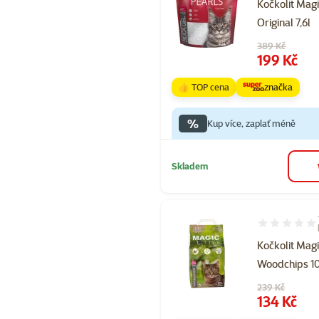
Kočkolit Magi
Original 7,6l
Původní cena
389 Kč
Cena
199 Kč
👍 TOP cena
značka
%
Kup více, zaplať méně
Skladem
Hodnocení 80
Kočkolit Magi
Woodchips 10
Původní cena
239 Kč
Cena
134 Kč