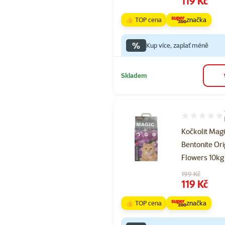
119 Kč
👍 TOP cena
značka
%
Kup více, zaplať méně
Skladem
Hodnocení 69
Kočkolit Magi
Bentonite Ori
Flowers 10kg
Původní cena
199 Kč
Cena
119 Kč
👍 TOP cena
značka