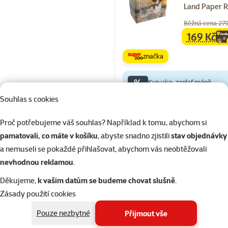
Land Paper Ro
Běžná cena 279
169 Kč
family
ce
značka
%
Kup více, zaplať méně
Souhlas s cookies
Skladem
Proč potřebujeme váš souhlas? Například k tomu, abychom si
pamatovali, co máte v košíku
, abyste snadno zjistili
stav objednávky
a nemuseli se pokaždé přihlašovat, abychom vás neobtěžovali
Hodnocení 10
nevhodnou reklamou
.
Stelivo Magic
Děkujeme,
k vašim datům se budeme chovat slušně
.
Wooden Rolls
Zásady použití cookies
Původní cena
199 Kč
Cena
119 Kč
Pouze nezbytné
Přijmout vše