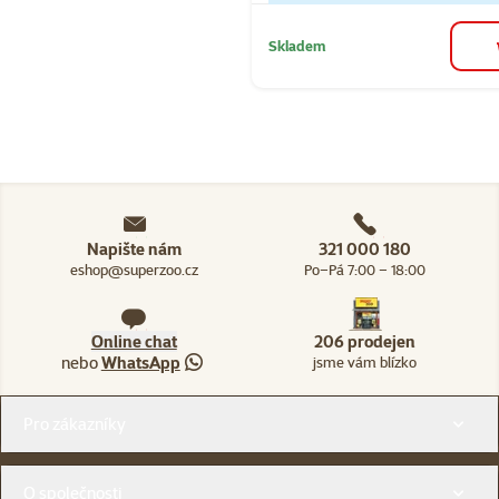
Skladem
Napište nám
321 000 180
eshop@superzoo.cz
Po–Pá 7:00 – 18:00
Online chat
206 prodejen
nebo
WhatsApp
jsme vám blízko
Menu v patičce
Pro zákazníky
O společnosti