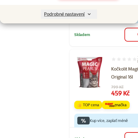
👍 TOP cena
značka
Podrobné nastavení
%
Kup více, zaplať méně
Skladem
Hodnocení 90
Kočkolit Magi
Original 16l
Původní cena
799 Kč
Cena
459 Kč
👍 TOP cena
značka
%
Kup více, zaplať méně