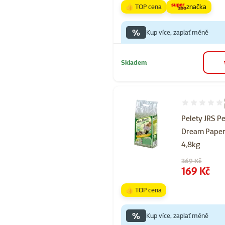
👍 TOP cena
značka
%
Kup více, zaplať méně
Skladem
Hodnocení 97
Pelety JRS Pe
Dream Paper
4,8kg
Původní cena
369 Kč
Cena
169 Kč
👍 TOP cena
%
Kup více, zaplať méně