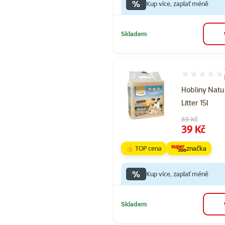
%
Kup více, zaplať méně
Skladem
Hodnocení 89
Hobliny Natu
Litter 15l
Původní cena
69 Kč
Cena
39 Kč
👍 TOP cena
značka
%
Kup více, zaplať méně
Skladem