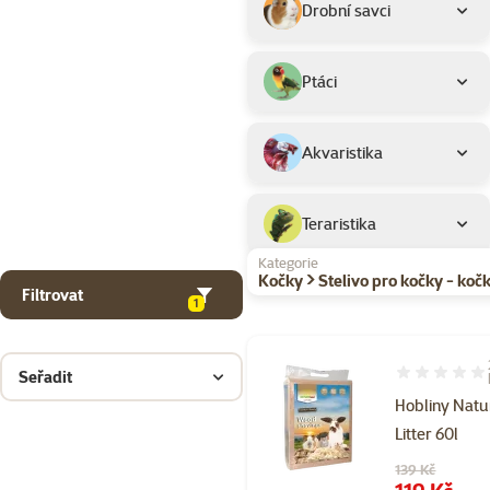
Drobní savci
Ptáci
Akvaristika
Teraristika
Kategorie
Kočky > Stelivo pro kočky - kočk
Filtrovat
1
Seřadit
Hodnocení 92
Hobliny Natu
Litter 60l
Původní cena
139 Kč
Cena