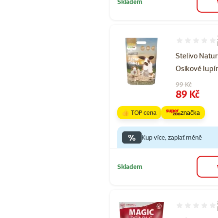
Skladem
Hodnocení 10
Stelivo Natu
Osikové lupí
Původní cena
99 Kč
Cena
89 Kč
👍 TOP cena
značka
%
Kup více, zaplať méně
Skladem
Hodnocení 95