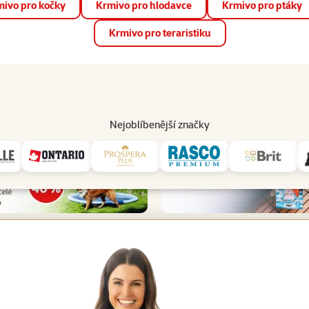
ivo pro kočky
Krmivo pro hlodavce
Krmivo pro ptáky
📱 Stáhněte si novou aplikaci Super zoo.
Více informací
Krmivo pro teraristiku
op
Akce a slevy
Prodejny
Služby
Poradna
Pomá
206
Nejoblíbenější značky