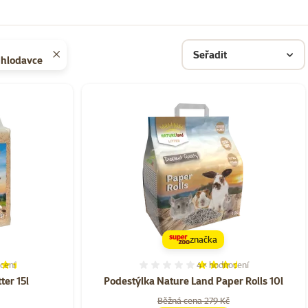
Seřadit
a hlodavce
značka
cení
4×
hodnocení
í 89%, počet hodnocení: 7
Hodnocení 70%, počet ho
ter 15l
Podestýlka Nature Land Paper Rolls 10l
a
Běžná cena 279 Kč