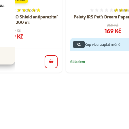
ou
.
2×
hodnocení
6×
hodno
Hodnocení 100%, počet hodnocení: 2
Hodnocen
ar IMMO Shield antiparazitní
Pelety JRS Pet´s Dream Pape
pro psy 200 ml
Původní cena
369 Kč
Cena
169 Kč
Původní cena
229 Kč
Cena
179 Kč
%
Kup více, zaplať méně
Skladem
do košíku