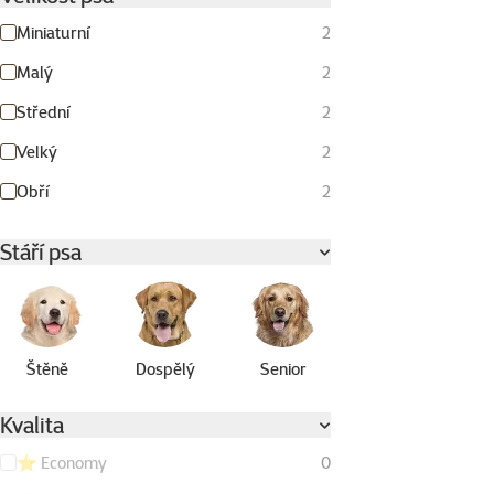
Miniaturní
2
Malý
2
Střední
2
Velký
2
Obří
2
Stáří psa
Štěně
Dospělý
Senior
Kvalita
⭐ Economy
0