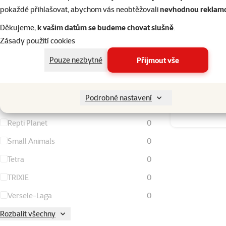
pokaždé přihlašovat, abychom vás neobtěžovali
nevhodnou reklam
Magic Pearls
0
Děkujeme,
k vašim datům se budeme chovat slušně
.
Šampon Beaph
Marlex
0
Zásady použití cookies
Nature Land
4
Pouze nezbytné
Přijmout vše
Nutrafin
0
Ontario
0
Podrobné nastavení
Pet's dream
1
Skladem
Repti Planet
0
Small Animals
0
Tetra
0
TRIXIE
0
Versele-Laga
0
Rozbalit všechny