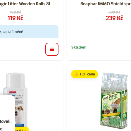
agic Litter Wooden Rolls 8l
Beaphar IMMO Shield spr
Původní cena
Původní cena
199 Kč
389 Kč
Cena
Cena
119 Kč
239 Kč
e, zaplať méně
Skladem
do košíku
👍 TOP cena
ovali,
se
značka