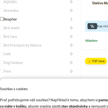
AQUAEL
0
Stelivo M
Avicentra
0
Beaphar
2
%
Kup víc
Bird Jewel
0
Brit Care
0
Skladem
Brit Premium by Nature
0
Catit
0
👍 TOP cena
Dog Fantasy
0
Flexi
0
KAY
0
Living World
0
Souhlas s cookies
Magic Cat
0
Proč potřebujeme váš souhlas? Například k tomu, abychom si
pamat
Magic Litter
1
co máte v košíku
, abyste snadno zjistili
stav objednávky
a nemuseli 