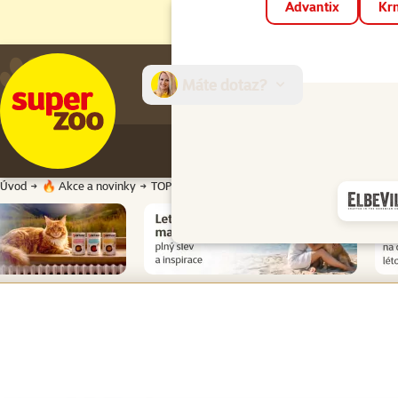
Advantix
Krm
Máte dotaz?
E-sh
Úvod
🔥 Akce a novinky
TOP cena