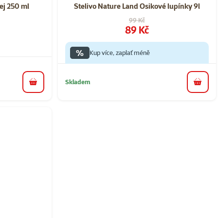
ej 250 ml
Stelivo Nature Land Osikové lupínky 9l
Původní cena
99 Kč
Cena
89 Kč
%
Kup více, zaplať méně
Skladem
do košíku
do koš