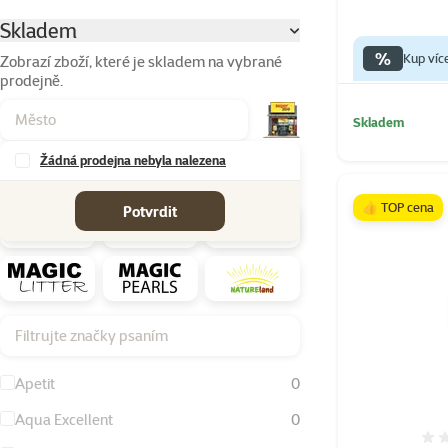
Skladem
Parametrický filtr
%
Kup víc
Zobrazí zboží, které je skladem na vybrané
prodejně.
Skladem
Žádná prodejna nebyla nalezena
Značky
👍 TOP cena
Potvrdit
Filtrujte značky psaním
Apetit
0
Aqua Excellent
0