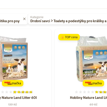
Kategorie
itika pro psy
Drobní savci > Toalety a podestýlky pro králíky 
 TOP cena
👍 TOP cena
značka
značka
22×
hodnocení
7×
hodno
Hodnocení 92%, počet hodnocení: 22
Hodnocen
 Nature Land Litter 60l
Hobliny Nature Land Lit
Původní cena
Původní cen
139 Kč
69 Kč