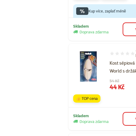
%
Kup více, zaplať méně
Skladem
Doprava zdarma
Hodnocení 10
Kost sépiová 
World s držá
Původní cena
54 Kč
Cena
44 Kč
👍 TOP cena
Skladem
Doprava zdarma