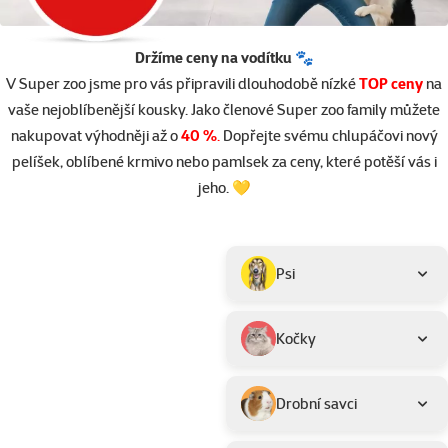
Držíme ceny na vodítku 🐾
V Super zoo jsme pro vás připravili dlouhodobě nízké
TOP ceny
na
vaše nejoblíbenější kousky. Jako členové Super zoo family můžete
nakupovat výhodněji až o
40 %
.
Dopřejte svému chlupáčovi nový
pelíšek, oblíbené krmivo nebo pamlsek za ceny, které potěší vás i
jeho. 💛
Parametrický filtr
Vybrané filtry
Produkty v akci TOP cena
Podkategorie
Psi
Kočky
Drobní savci