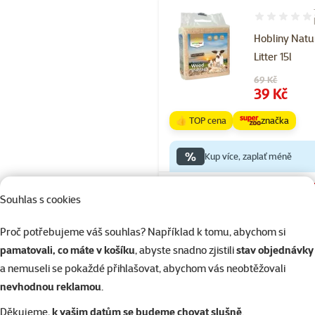
Hodnocení 89
Hobliny Natu
Litter 15l
Původní cena
69 Kč
Cena
39 Kč
👍 TOP cena
značka
%
Kup více, zaplať méně
Skladem
Souhlas s cookies
Doprava zdarma
Proč potřebujeme váš souhlas? Například k tomu, abychom si
pamatovali, co máte v košíku
, abyste snadno zjistili
stav objednávky
Hodnocení 70
a nemuseli se pokaždé přihlašovat, abychom vás neobtěžovali
Podestýlka 
nevhodnou reklamou
.
Land Paper Ro
Děkujeme,
k vašim datům se budeme chovat slušně
.