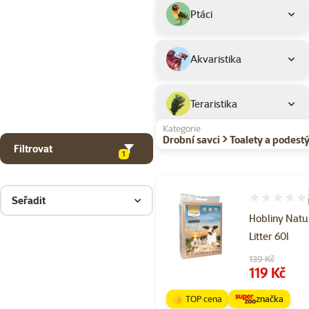
Ptáci
Akvaristika
Teraristika
Kategorie
Drobní savci > Toalety a podestý
Filtrovat
1
Seřadit
Hodnocení 92
Hobliny Natu
Litter 60l
Původní cena
139 Kč
Cena
119 Kč
👍 TOP cena
značka