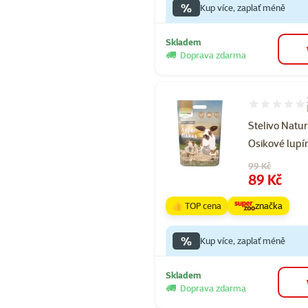
%
Kup více, zaplať méně
Skladem
Doprava zdarma
Hodnocení 10
Stelivo Natu
Osikové lupí
Původní cena
99 Kč
Cena
89 Kč
👍 TOP cena
značka
%
Kup více, zaplať méně
Skladem
Doprava zdarma