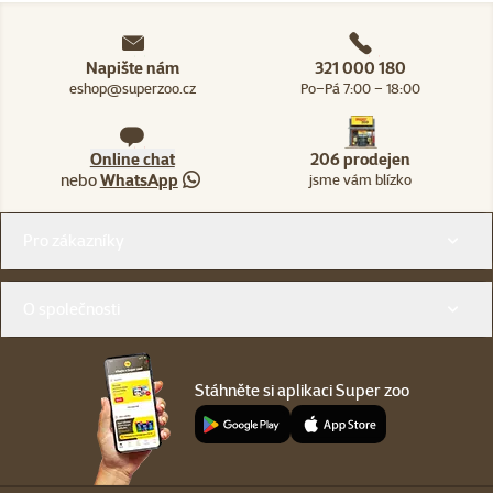
Napište nám
321 000 180
eshop@superzoo.cz
Po–Pá 7:00 – 18:00
Online chat
206 prodejen
nebo
WhatsApp
jsme vám blízko
Menu v patičce
Pro zákazníky
O společnosti
Stáhněte si aplikaci Super zoo