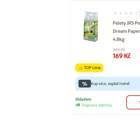
Hodnocení 97
Pelety JRS Pe
Dream Paper
4,8kg
Původní cena
369 Kč
Cena
169 Kč
👍 TOP cena
%
Kup více, zaplať méně
Skladem
Doprava zdarma