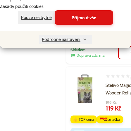
Běžná cena 279
Zásady použití cookies
169 Kč
family
ce
Pouze nezbytné
Přijmout vše
značka
%
Kup více, zaplať méně
Podrobné nastavení
Skladem
Doprava zdarma
Hodnocení 10
Stelivo Magic
Wooden Rolls
Původní cena
199 Kč
Cena
119 Kč
👍 TOP cena
značka