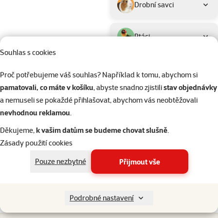
Drobní savci
Ptáci
Souhlas s cookies
Akvaristika
Proč potřebujeme váš souhlas? Například k tomu, abychom si
pamatovali, co máte v košíku
, abyste snadno zjistili
stav objednávky
Teraristika
a nemuseli se pokaždé přihlašovat, abychom vás neobtěžovali
nevhodnou reklamou
.
Kategorie
Kočky > Potřeby pro krmení ko
Děkujeme,
k vašim datům se budeme chovat slušně
.
Filtrovat
2
Zásady použití cookies
Nenalezeny žádné produkty
Pouze nezbytné
Přijmout vše
Seřadit
Podrobné nastavení