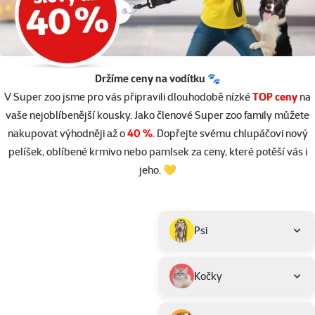
Držíme ceny na vodítku 🐾
V Super zoo jsme pro vás připravili dlouhodobě nízké
TOP ceny
na
vaše nejoblíbenější kousky. Jako členové Super zoo family můžete
nakupovat výhodněji až o
40 %
.
Dopřejte svému chlupáčovi nový
pelíšek, oblíbené krmivo nebo pamlsek za ceny, které potěší vás i
jeho. 💛
Parametrický filtr
Vybrané filtry
Produkty v akci TOP cena
Podkategorie
Psi
Kočky