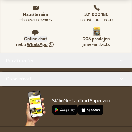
Napište nám
321 000 180
eshop@superzoo.cz
Po–Pá 7:00 – 18:00
Online chat
206 prodejen
nebo
WhatsApp
jsme vám blízko
Menu v patičce
Pro zákazníky
O společnosti
Stáhněte si aplikaci Super zoo