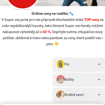
Držíme ceny na vodítku 🐾
V Super zoo jsme pro vás připravili dlouhodobě nízké
TOP ceny
na
vaše nejoblíbenější kousky. Jako členové Super zoo family můžete
nakupovat výhodněji až o
40 %
.
Dopřejte svému chlupáčovi nový
pelíšek, oblíbené krmivo nebo pamlsek za ceny, které potěší vás i
jeho. 💛
Parametrický filtr
Vybrané filtry
Produkty v akci TOP cena
Podkategorie
Psi
Kočky
Drobní savci