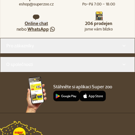
eshop@superzoo.cz
Po–Pá 7:00 – 18:00
Online chat
206 prodejen
nebo
WhatsApp
jsme vám blízko
Menu v patičce
Pro zákazníky
O společnosti
Stáhněte si aplikaci Super zoo