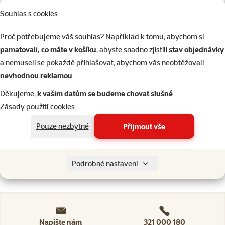
Ptáci
Souhlas s cookies
Proč potřebujeme váš souhlas? Například k tomu, abychom si
Akvaristika
pamatovali, co máte v košíku
, abyste snadno zjistili
stav objednávky
a nemuseli se pokaždé přihlašovat, abychom vás neobtěžovali
Teraristika
nevhodnou reklamou
.
Děkujeme,
k vašim datům se budeme chovat slušně
.
Kategorie
Kočky > Potřeby pro krmení ko
Zásady použití cookies
Filtrovat
2
Pouze nezbytné
Přijmout vše
Nenalezeny žádné produkty
Seřadit
Podrobné nastavení
Napište nám
321 000 180