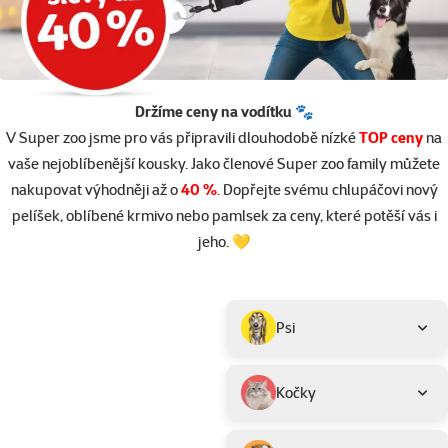
Držíme ceny na vodítku 🐾
V Super zoo jsme pro vás připravili dlouhodobě nízké
TOP ceny
na
vaše nejoblíbenější kousky. Jako členové Super zoo family můžete
nakupovat výhodněji až o
40 %
.
Dopřejte svému chlupáčovi nový
pelíšek, oblíbené krmivo nebo pamlsek za ceny, které potěší vás i
jeho. 💛
Parametrický filtr
Vybrané filtry
Produkty v akci TOP cena
Podkategorie
Psi
Kočky