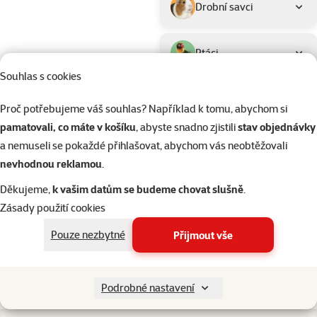
Drobní savci
Ptáci
Souhlas s cookies
Akvaristika
Proč potřebujeme váš souhlas? Například k tomu, abychom si
pamatovali, co máte v košíku
, abyste snadno zjistili
stav objednávky
Teraristika
a nemuseli se pokaždé přihlašovat, abychom vás neobtěžovali
nevhodnou reklamou
.
Kategorie
Kočky > Škrabadla a odpočívadl
Děkujeme,
k vašim datům se budeme chovat slušně
.
Filtrovat
2
Zásady použití cookies
Nenalezeny žádné produkty
Pouze nezbytné
Přijmout vše
Seřadit
Podrobné nastavení