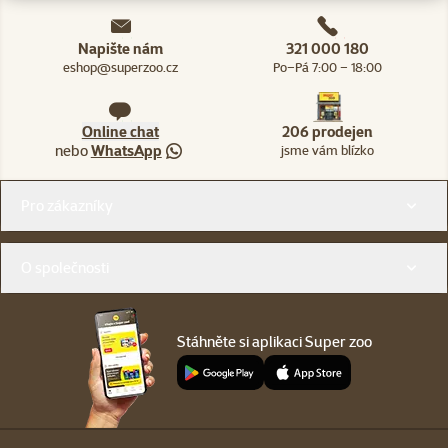
Napište nám
321 000 180
eshop@superzoo.cz
Po–Pá 7:00 – 18:00
Online chat
206 prodejen
nebo
WhatsApp
jsme vám blízko
Menu v patičce
Pro zákazníky
O společnosti
Stáhněte si aplikaci Super zoo