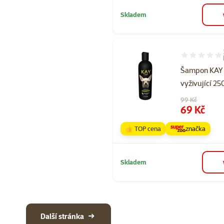
Skladem
Hodnocení 73
Šampon KAY
vyživující 2
Původní cena
99 Kč
Cena
69 Kč
👍 TOP cena
značka
Skladem
Další stránka