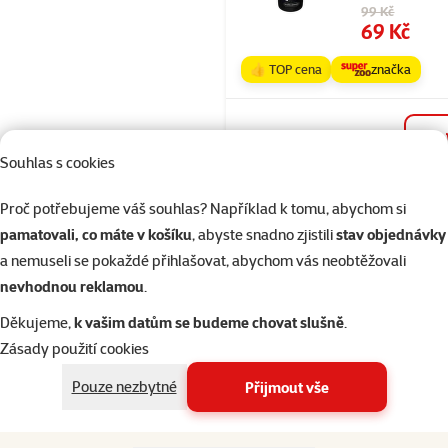
Původní cena
99 Kč
Cena
69 Kč
👍 TOP cena
značka
Skladem
Souhlas s cookies
Proč potřebujeme váš souhlas? Například k tomu, abychom si
Hodnocení 87
pamatovali, co máte v košíku
, abyste snadno zjistili
stav objednávky
Šampon KAY 
a nemuseli se pokaždé přihlašovat, abychom vás neobtěžovali
vera 250ml
nevhodnou reklamou
.
Původní cena
99 Kč
Cena
69 Kč
Děkujeme,
k vašim datům se budeme chovat slušně
.
Zásady použití cookies
👍 TOP cena
značka
Pouze nezbytné
Přijmout vše
Skladem