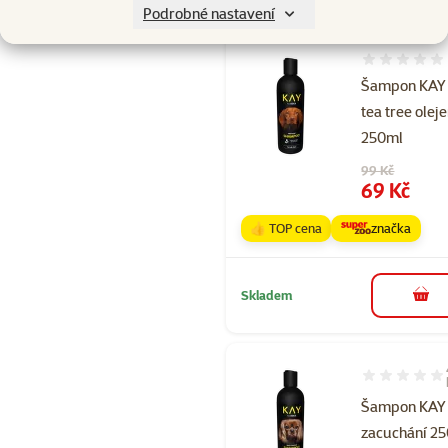
Podrobné nastavení
Hodnocení 
Šampon KAY 
tea tree olej
250ml
Původní cena
99 Kč
Cena
69 Kč
👍 TOP cena
značka
Skladem
do 
Hodnocení 85
Šampon KAY 
zacuchání 2