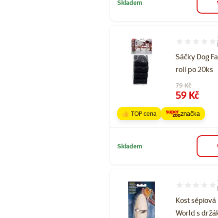
Skladem
Hodnocení 10
Sáčky Dog Fa
rolí po 20ks
Původní cena
79 Kč
Cena
59 Kč
👍 TOP cena
značka
Skladem
Hodnocení 10
Kost sépiová 
World s držá