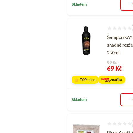
Skladem
Hodnocení 10
Šampon KAY 
snadné rozče
250ml
Původní cena
99 Kč
Cena
69 Kč
👍 TOP cena
značka
Skladem
Hodnocení 10
Písek Apetit