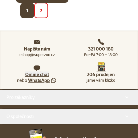
1
2
Napište nám
321 000 180
eshop@superzoo.cz
Po–Pá 7:00 – 18:00
Online chat
206 prodejen
nebo
WhatsApp
jsme vám blízko
Menu v patičce
Pro zákazníky
O společnosti