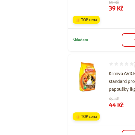
Původní cena
69 Kč
Cena
39 Kč
👍 TOP cena
Skladem
Hodnocení 93
Krmivo AVI
standard pro
papoušky 1k
Původní cena
69 Kč
Cena
44 Kč
👍 TOP cena