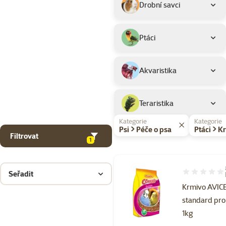
Drobní savci
Ptáci
Akvaristika
Teraristika
Kategorie
Kategorie
Psi > Péče o psa
Ptáci > 
Filtrovat
1
Seřadit
Hodnocení 90
Krmivo AVI
standard pro
1kg