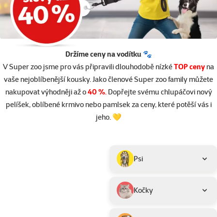
Držíme ceny na vodítku 🐾
V Super zoo jsme pro vás připravili dlouhodobě nízké
TOP ceny
na
vaše nejoblíbenější kousky. Jako členové Super zoo family můžete
nakupovat výhodněji až o
40 %
.
Dopřejte svému chlupáčovi nový
pelíšek, oblíbené krmivo nebo pamlsek za ceny, které potěší vás i
jeho. 💛
Parametrický filtr
Vybrané filtry
Produkty v akci TOP cena
Podkategorie
Psi
Kočky