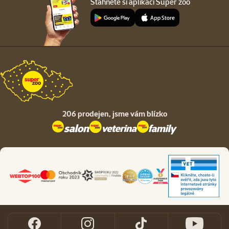
Stáhněte si aplikaci Super zoo
206 prodejen,
jsme vám blízko