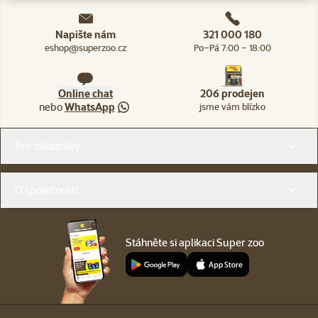
Napište nám
321 000 180
eshop@superzoo.cz
Po–Pá 7:00 – 18:00
Online chat
206 prodejen
nebo
WhatsApp
jsme vám blízko
Menu v patičce
Pro zákazníky
O společnosti
Stáhněte si aplikaci Super zoo