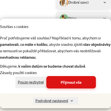
Drobní savci
Ptáci
Souhlas s cookies
Akvaristika
Proč potřebujeme váš souhlas? Například k tomu, abychom si
pamatovali, co máte v košíku
, abyste snadno zjistili
stav objednávky
Teraristika
a nemuseli se pokaždé přihlašovat, abychom vás neobtěžovali
nevhodnou reklamou
.
Kategorie
Kočky > Cestování s kočkou - př
Děkujeme,
k vašim datům se budeme chovat slušně
.
Filtrovat
2
Zásady použití cookies
Nenalezeny žádné produkty
Pouze nezbytné
Přijmout vše
Seřadit
Podrobné nastavení