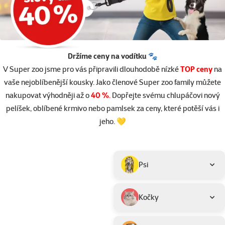
Držíme ceny na vodítku 🐾
V Super zoo jsme pro vás připravili dlouhodobě nízké
TOP ceny
na
vaše nejoblíbenější kousky. Jako členové Super zoo family můžete
nakupovat výhodněji až o
40 %
.
Dopřejte svému chlupáčovi nový
pelíšek, oblíbené krmivo nebo pamlsek za ceny, které potěší vás i
jeho. 💛
Parametrický filtr
Vybrané filtry
Produkty v akci TOP cena
Podkategorie
Psi
Kočky