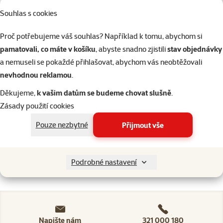
Ptáci
Souhlas s cookies
Proč potřebujeme váš souhlas? Například k tomu, abychom si
Akvaristika
pamatovali, co máte v košíku
, abyste snadno zjistili
stav objednávky
a nemuseli se pokaždé přihlašovat, abychom vás neobtěžovali
Teraristika
nevhodnou reklamou
.
Děkujeme,
k vašim datům se budeme chovat slušně
.
Kategorie
Ptáci > Klece a voliéry pro pap
Zásady použití cookies
Filtrovat
2
Pouze nezbytné
Přijmout vše
Nenalezeny žádné produkty
Seřadit
Podrobné nastavení
Napište nám
321 000 180