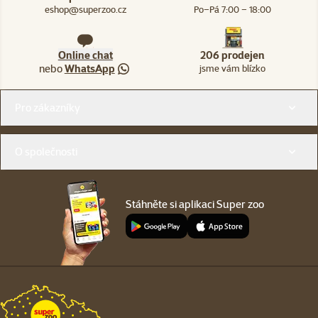
eshop@superzoo.cz
Po–Pá 7:00 – 18:00
Online chat
206 prodejen
nebo
WhatsApp
jsme vám blízko
Menu v patičce
Pro zákazníky
O společnosti
Stáhněte si aplikaci Super zoo