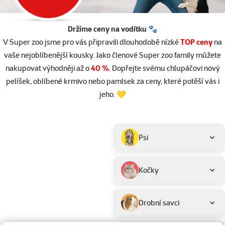
Držíme ceny na vodítku 🐾
V Super zoo jsme pro vás připravili dlouhodobě nízké
TOP ceny
na
vaše nejoblíbenější kousky. Jako členové Super zoo family můžete
nakupovat výhodněji až o
40 %
.
Dopřejte svému chlupáčovi nový
pelíšek, oblíbené krmivo nebo pamlsek za ceny, které potěší vás i
jeho. 💛
Parametrický filtr
Vybrané filtry
Produkty v akci TOP cena
Podkategorie
Psi
Kočky
Drobní savci