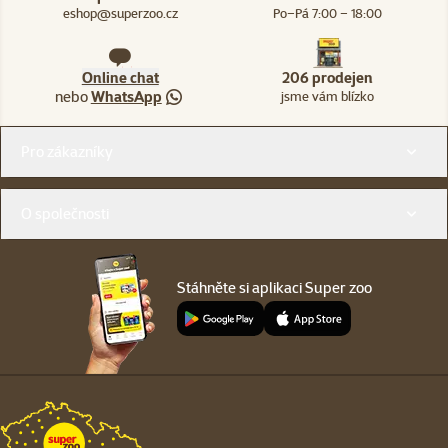
eshop@superzoo.cz
Po–Pá 7:00 – 18:00
Online chat
206 prodejen
nebo
WhatsApp
jsme vám blízko
Menu v patičce
Pro zákazníky
O společnosti
Stáhněte si aplikaci Super zoo