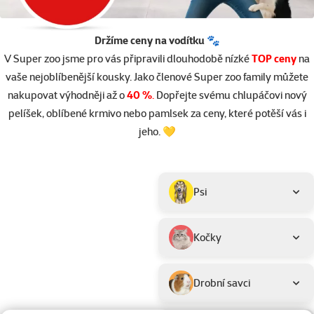
Držíme ceny na vodítku 🐾
V Super zoo jsme pro vás připravili dlouhodobě nízké
TOP ceny
na
vaše nejoblíbenější kousky. Jako členové Super zoo family můžete
nakupovat výhodněji až o
40 %
.
Dopřejte svému chlupáčovi nový
pelíšek, oblíbené krmivo nebo pamlsek za ceny, které potěší vás i
jeho. 💛
Parametrický filtr
Vybrané filtry
Produkty v akci TOP cena
Podkategorie
Psi
Kočky
Drobní savci