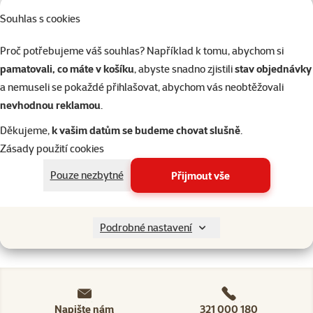
Ptáci
Souhlas s cookies
Proč potřebujeme váš souhlas? Například k tomu, abychom si
Akvaristika
pamatovali, co máte v košíku
, abyste snadno zjistili
stav objednávky
a nemuseli se pokaždé přihlašovat, abychom vás neobtěžovali
Teraristika
nevhodnou reklamou
.
Děkujeme,
k vašim datům se budeme chovat slušně
.
Kategorie
Akvaristika > Písky do akvárií a
Zásady použití cookies
Filtrovat
2
Pouze nezbytné
Přijmout vše
Nenalezeny žádné produkty
Seřadit
Podrobné nastavení
Napište nám
321 000 180