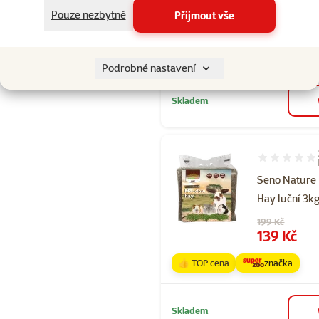
Původní cena
89 Kč
Pouze nezbytné
Přijmout vše
Cena
54 Kč
👍 TOP cena
značka
Podrobné nastavení
Skladem
Hodnocení 10
Seno Nature
Hay luční 3k
Původní cena
199 Kč
Cena
139 Kč
👍 TOP cena
značka
Skladem