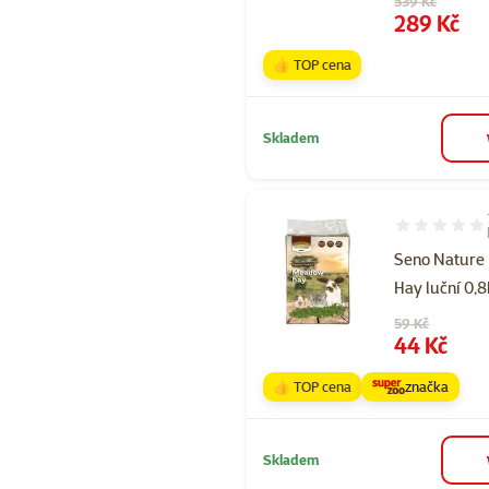
539 Kč
Cena
289 Kč
👍 TOP cena
Skladem
Hodnocení 94
Seno Nature
Hay luční 0,
Původní cena
59 Kč
Cena
44 Kč
👍 TOP cena
značka
Skladem