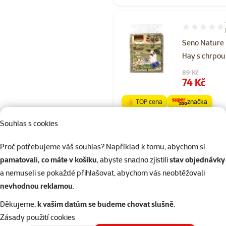
Hodnocení 10
Seno Nature
Hay s chrpou
Původní cena
89 Kč
Cena
74 Kč
👍 TOP cena
značka
Souhlas s cookies
Skladem
Proč potřebujeme váš souhlas? Například k tomu, abychom si
pamatovali, co máte v košíku
, abyste snadno zjistili
stav objednávky
a nemuseli se pokaždé přihlašovat, abychom vás neobtěžovali
Hodnocení 10
nevhodnou reklamou
.
Seno Nature
Děkujeme,
k vašim datům se budeme chovat slušně
.
Hay s červe
Zásady použití cookies
řepou 650g​