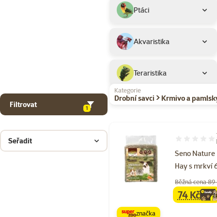
Ptáci
Akvaristika
Teraristika
Kategorie
Drobní savci > Krmivo a pamlsk
Filtrovat
1
Seřadit
Hodnocení 89
Seno Nature
Hay s mrkví 
Běžná cena 89
74 Kč
family
ce
značka