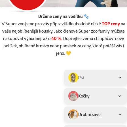
Držíme ceny na vodítku 🐾
V Super zoo jsme pro vás připravili dlouhodobě nízké
TOP ceny
na
vaše nejoblíbenější kousky. Jako členové Super zoo family můžete
nakupovat výhodněji až o
40 %
.
Dopřejte svému chlupáčovi nový
pelíšek, oblíbené krmivo nebo pamlsek za ceny, které potěší vás i
jeho. 💛
Parametrický filtr
Vybrané filtry
Produkty v akci TOP cena
Podkategorie
Psi
Kočky
Drobní savci