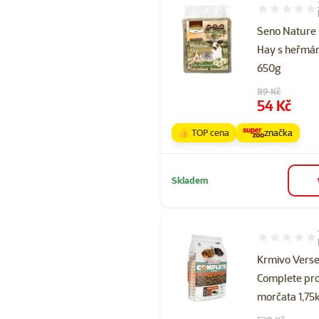
Hodnocení 80
Seno Nature
Hay s heřm
650g
Původní cena
89 Kč
Cena
54 Kč
👍 TOP cena
značka
Skladem
Hodnocení 90
Krmivo Vers
Complete pr
morčata 1,75
Původní cena