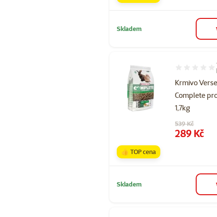
Skladem
Hodnocení 10
Krmivo Vers
Complete pro
1,7kg
Původní cena
539 Kč
Cena
289 Kč
👍 TOP cena
Skladem