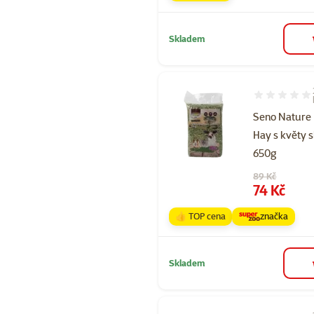
Skladem
Hodnocení 10
Seno Nature
Hay s květy 
650g
Původní cena
89 Kč
Cena
74 Kč
👍 TOP cena
značka
Skladem