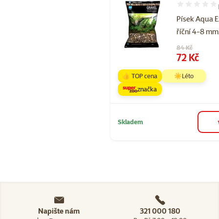
Hodnocení 10
Písek Aqua E
říční 4-8 mm
Původní cena
84 Kč
Cena
72 Kč
👍 TOP cena
☀️Léto
značka
Skladem
Napište nám
321 000 180