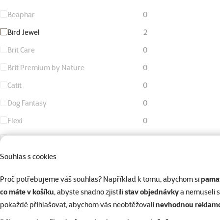
Beaphar
0
Bird Jewel
2
Brit Care
0
Brit Premium by Nature
0
Catit
0
Dog Fantasy
0
Flexi
0
KAY
0
Living World
0
Souhlas s cookies
Magic Cat
0
Proč potřebujeme váš souhlas? Například k tomu, abychom si
pamat
Magic Litter
0
co máte v košíku
, abyste snadno zjistili
stav objednávky
a nemuseli 
pokaždé přihlašovat, abychom vás neobtěžovali
nevhodnou reklam
Magic Pearls
0