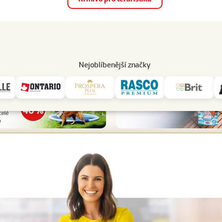
op
Akce a slevy
Prodejny
Služby
Poradna
Pomá
206
Nejoblíbenější značky