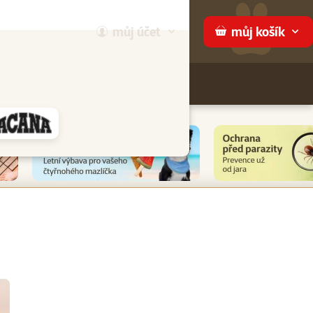
můj
účet
můj
košík
Hledej
háme