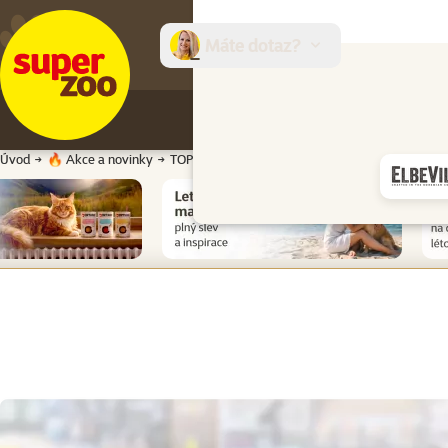
Máte dotaz?
E-sh
Úvod
🔥 Akce a novinky
TOP cena