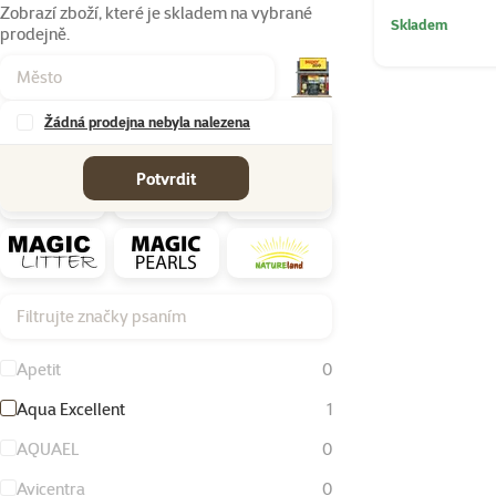
Zobrazí zboží, které je skladem na vybrané
Skladem
prodejně.
Žádná prodejna nebyla nalezena
Značky
Potvrdit
Filtrujte značky psaním
Apetit
0
Aqua Excellent
1
AQUAEL
0
Avicentra
0