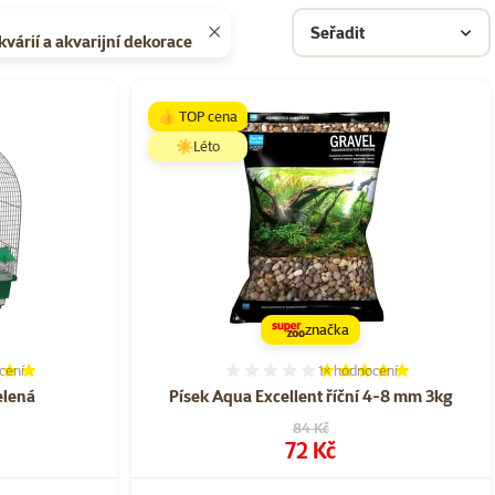
Seřadit
kvárií a akvarijní dekorace
👍 TOP cena
☀️Léto
značka
cení
1×
hodnocení
í 100%, počet hodnocení: 1
Hodnocení 100%, počet ho
elená
Písek Aqua Excellent říční 4-8 mm 3kg
Původní cena
84 Kč
Cena
72 Kč