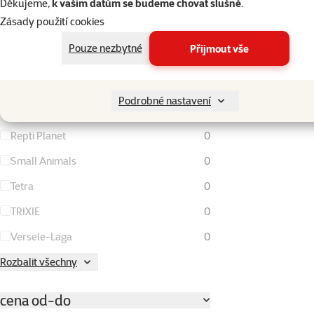
Děkujeme,
k vašim datům se budeme chovat slušně
.
Marlex
0
Zásady použití cookies
Nature Land
0
Pouze nezbytné
Přijmout vše
Nutrafin
0
Ontario
0
Podrobné nastavení
Pet's dream
0
Repti Planet
0
Small Animals
0
Tetra
0
TRIXIE
0
Versele-Laga
0
Rozbalit všechny
cena od-do