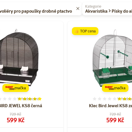
Kategorie
a voliéry pro papoušky drobné ptactvo
Akvaristika > Písky do a
 TOP cena
👍 TOP cena
značka
značka
1×
hodnocení
1×
hodno
Hodnocení 100%, počet hodnocení: 1
Hodnocen
BIRD JEWEL KS8 černá
Klec Bird Jewel KS8 z
Původní cena
Původní cena
729 Kč
729 Kč
Cena
Cena
599 Kč
599 Kč