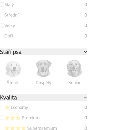
Malý
0
Střední
0
Velký
0
Obří
0
Stáří psa
Štěně
Dospělý
Senior
Kvalita
⭐ Economy
0
⭐⭐⭐ Premium
0
⭐⭐⭐⭐ Superpremium
0