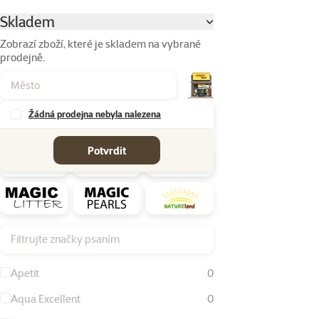
Skladem
Parametrický filtr
Zobrazí zboží, které je skladem na vybrané
prodejně.
Žádná prodejna nebyla nalezena
Značky
Potvrdit
Filtrujte značky psaním
Apetit
0
Aqua Excellent
0