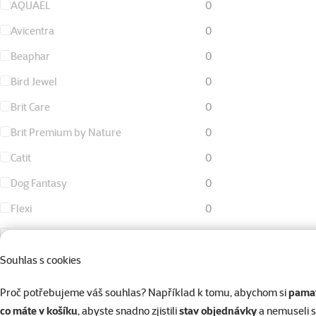
AQUAEL
0
Avicentra
0
Beaphar
0
Bird Jewel
0
Brit Care
0
Brit Premium by Nature
0
Catit
0
Dog Fantasy
0
Flexi
0
KAY
0
Living World
0
Souhlas s cookies
Magic Cat
0
Proč potřebujeme váš souhlas? Například k tomu, abychom si
pamat
Magic Litter
0
co máte v košíku
, abyste snadno zjistili
stav objednávky
a nemuseli 