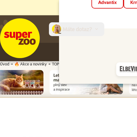
Advantix
Krm
Máte dotaz?
E-sh
Úvod
🔥 Akce a novinky
TOP cena