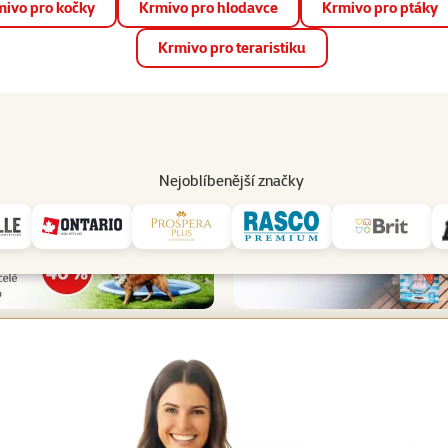
ivo pro kočky
Krmivo pro hlodavce
Krmivo pro ptáky
📱 Stáhněte si novou aplikaci Super zoo.
Více informací
Krmivo pro teraristiku
op
Akce a slevy
Prodejny
Služby
Poradna
Pomá
206
Nejoblíbenější značky