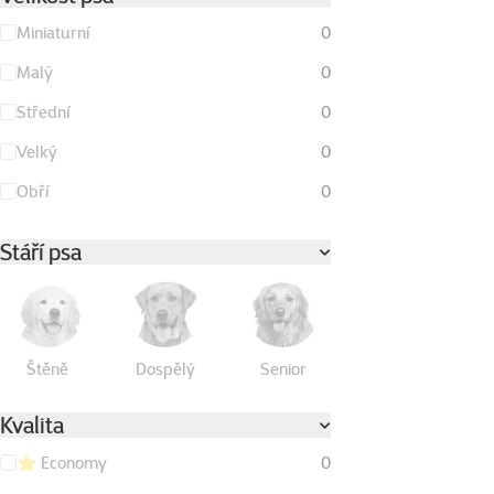
Miniaturní
0
Malý
0
Střední
0
Velký
0
Obří
0
Stáří psa
Štěně
Dospělý
Senior
Kvalita
⭐ Economy
0