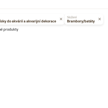
Složení
ísky do akvárií a akvarijní dekorace
Brambory/batáty
né produkty
 TOP cena