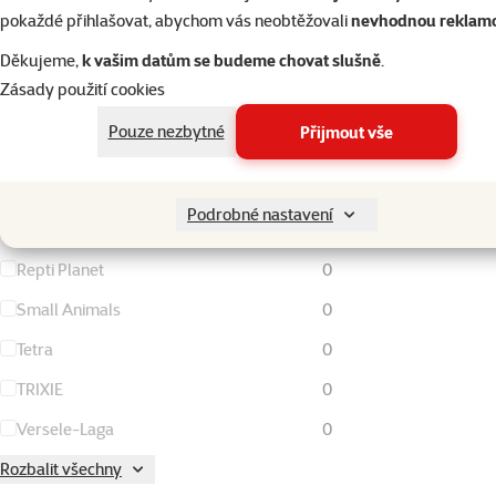
pokaždé přihlašovat, abychom vás neobtěžovali
nevhodnou reklam
Magic Pearls
0
Děkujeme,
k vašim datům se budeme chovat slušně
.
Marlex
0
Zásady použití cookies
Nature Land
0
Pouze nezbytné
Přijmout vše
Nutrafin
0
Ontario
0
Podrobné nastavení
Pet's dream
0
Repti Planet
0
Small Animals
0
Tetra
0
TRIXIE
0
Versele-Laga
0
Rozbalit všechny