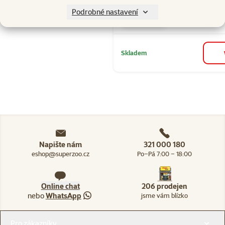
👍 TOP cena
☀️Léto
Podrobné nastavení
značka
Skladem
Napište nám
321 000 180
eshop@superzoo.cz
Po–Pá 7:00 – 18:00
Online chat
206 prodejen
nebo
WhatsApp
jsme vám blízko
Menu v patičce
Pro zákazníky