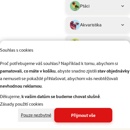
Ptáci
Akvaristika
Teraristika
Souhlas s cookies
Kategorie
Psi > Klece a ohrádky pro psy
Filtrovat
Proč potřebujeme váš souhlas? Například k tomu, abychom si
1
pamatovali, co máte v košíku
, abyste snadno zjistili
stav objednávky
a nemuseli se pokaždé přihlašovat, abychom vás neobtěžovali
Seřadit
Hodnocení 98
nevhodnou reklamou
.
Klec Dog Fan
Děkujeme,
k vašim datům se budeme chovat slušně
.
skládací L če
Zásady použití cookies
dveře 91x56
Pouze nezbytné
Přijmout vše
Původní cena
1 299 Kč
Cena
859 Kč