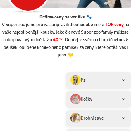
Držíme ceny na vodítku 🐾
V Super zoo jsme pro vás připravili dlouhodobě nízké
TOP ceny
na
vaše nejoblíbenější kousky. Jako členové Super zoo family můžete
nakupovat výhodněji až o
40 %
.
Dopřejte svému chlupáčovi nový
pelíšek, oblíbené krmivo nebo pamlsek za ceny, které potěší vás i
jeho. 💛
Parametrický filtr
Vybrané filtry
Produkty v akci TOP cena
Podkategorie
Psi
Kočky
Drobní savci