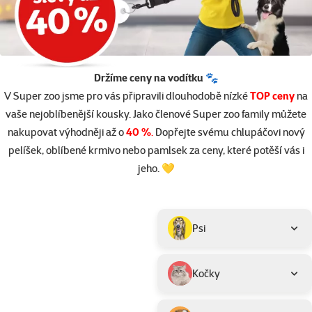
Držíme ceny na vodítku 🐾
V Super zoo jsme pro vás připravili dlouhodobě nízké
TOP ceny
na
vaše nejoblíbenější kousky. Jako členové Super zoo family můžete
nakupovat výhodněji až o
40 %
.
Dopřejte svému chlupáčovi nový
pelíšek, oblíbené krmivo nebo pamlsek za ceny, které potěší vás i
jeho. 💛
Parametrický filtr
Vybrané filtry
Produkty v akci TOP cena
Podkategorie
Psi
Kočky