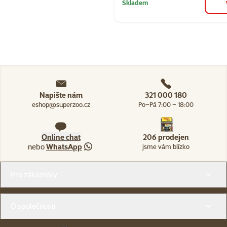
Skladem
Napište nám
321 000 180
eshop@superzoo.cz
Po–Pá 7:00 – 18:00
Online chat
206 prodejen
nebo
WhatsApp
jsme vám blízko
Menu v patičce
Pro zákazníky
O společnosti