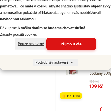
Původní cena
199 Kč
Cena
129 Kč
pamatovali, co máte v košíku
, abyste snadno zjistili
stav objednávky
a nemuseli se pokaždé přihlašovat, abychom vás neobtěžovali
👍 TOP cena
nevhodnou reklamou
.
Děkujeme,
k vašim datům se budeme chovat slušně
.
Skladem
Zásady použití cookies
Pouze nezbytné
Přijmout vše
Hodnocení 10
Krmivo Vers
Podrobné nastavení
Complete pr
potkany 500
Původní cena
199 Kč
Cena
129 Kč
👍 TOP cena