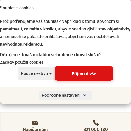
Ptáci
Souhlas s cookies
Proč potřebujeme váš souhlas? Například k tomu, abychom si
Akvaristika
pamatovali, co máte v košíku
, abyste snadno zjistili
stav objednávky
a nemuseli se pokaždé přihlašovat, abychom vás neobtěžovali
Teraristika
nevhodnou reklamou
.
Děkujeme,
k vašim datům se budeme chovat slušně
.
Značky
Magic Litter
Zásady použití cookies
Filtrovat
1
Pouze nezbytné
Přijmout vše
Nenalezeny žádné produkty
Seřadit
Podrobné nastavení
Napište nám
321 000 180