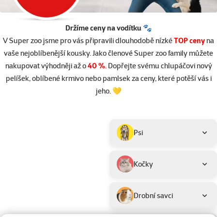
Držíme ceny na vodítku 🐾
V Super zoo jsme pro vás připravili dlouhodobě nízké
TOP ceny
na
vaše nejoblíbenější kousky. Jako členové Super zoo family můžete
nakupovat výhodněji až o
40 %
.
Dopřejte svému chlupáčovi nový
pelíšek, oblíbené krmivo nebo pamlsek za ceny, které potěší vás i
jeho. 💛
Parametrický filtr
Vybrané filtry
Produkty v akci TOP cena
Podkategorie
Psi
Kočky
Drobní savci