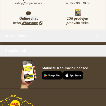
eshop@superzoo.cz
Po–Pá 7:00 – 18:00
Online chat
206 prodejen
nebo
WhatsApp
jsme vám blízko
Menu v patičce
Pro zákazníky
O společnosti
Stáhněte si aplikaci Super zoo