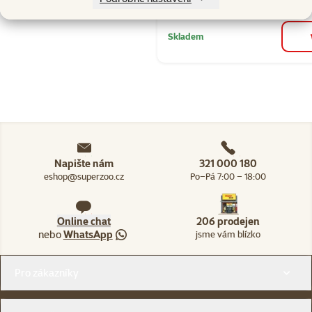
Skladem
Napište nám
321 000 180
eshop@superzoo.cz
Po–Pá 7:00 – 18:00
Online chat
206 prodejen
nebo
WhatsApp
jsme vám blízko
Menu v patičce
Pro zákazníky