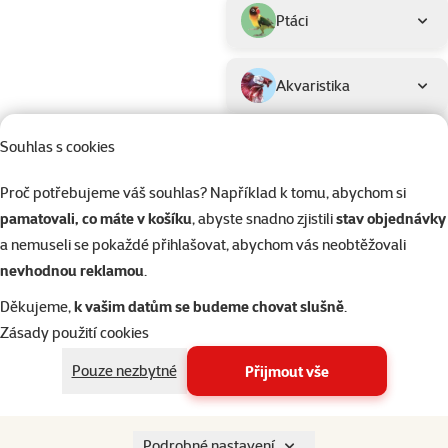
Ptáci
Akvaristika
Souhlas s cookies
Teraristika
Kvalita
Proč potřebujeme váš souhlas? Například k tomu, abychom si
⭐ Economy
Filtrovat
pamatovali, co máte v košíku
, abyste snadno zjistili
stav objednávky
1
a nemuseli se pokaždé přihlašovat, abychom vás neobtěžovali
nevhodnou reklamou
.
Seřadit
Hodnocení 99
Děkujeme,
k vašim datům se budeme chovat slušně
.
Ucho vepřov
Zásady použití cookies
1ks
Pouze nezbytné
Přijmout vše
Původní cena
54 Kč
Cena
29 Kč
👍 TOP cena
Podrobné nastavení