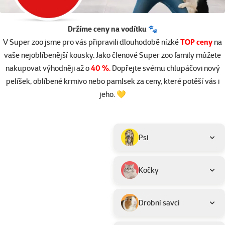
Držíme ceny na vodítku 🐾
V Super zoo jsme pro vás připravili dlouhodobě nízké
TOP ceny
na
vaše nejoblíbenější kousky. Jako členové Super zoo family můžete
nakupovat výhodněji až o
40 %
.
Dopřejte svému chlupáčovi nový
pelíšek, oblíbené krmivo nebo pamlsek za ceny, které potěší vás i
jeho. 💛
Parametrický filtr
Vybrané filtry
Produkty v akci TOP cena
Podkategorie
Psi
Kočky
Drobní savci