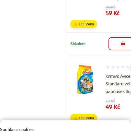
Původní cena
84 Kč
Cena
59 Kč
👍 TOP cena
Skladem
do 
Hodnocení 60
Krmivo Avice
Standard ve
papoušek 1k
Původní cena
79 Kč
Cena
49 Kč
👍 TOP cena
Souhlas s cookies