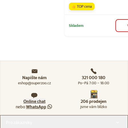
👍 TOP cena
Skladem
Napište nám
321 000 180
eshop@superzoo.cz
Po–Pá 7:00 – 18:00
Online chat
206 prodejen
nebo
WhatsApp
jsme vám blízko
Menu v patičce
Pro zákazníky