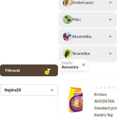
Drobní savci
Ptáci
Akvaristika
Teraristika
Značky
Avicentra
Filtrovat
1
Hodnocení 
Nejdražší
Krmivo
AVICENTRA
Standard pr
kanáry 1kg