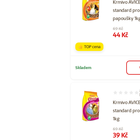
Krmivo AVI
standard pro
papoušky 1k
Původní cena
69 Kč
Cena
44 Kč
👍 TOP cena
Skladem
Hodnocení 90
Krmivo AVI
standard pro
1kg
Původní cena
69 Kč
Cena
39 Kč