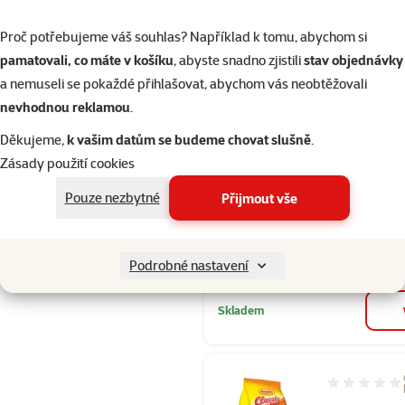
Skladem
Proč potřebujeme váš souhlas? Například k tomu, abychom si
pamatovali, co máte v košíku
, abyste snadno zjistili
stav objednávky
a nemuseli se pokaždé přihlašovat, abychom vás neobtěžovali
Hodnocení 10
nevhodnou reklamou
.
Krmivo AVI
Děkujeme,
k vašim datům se budeme chovat slušně
.
Standard pr
Zásady použití cookies
exoty 1kg
Původní cena
Pouze nezbytné
Přijmout vše
69 Kč
Cena
49 Kč
👍 TOP cena
Podrobné nastavení
Skladem
Hodnocení 93