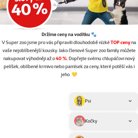
Držíme ceny na vodítku 🐾
V Super zoo jsme pro vás připravili dlouhodobě nízké
TOP ceny
na
vaše nejoblíbenější kousky. Jako členové Super zoo family můžete
nakupovat výhodněji až o
40 %
.
Dopřejte svému chlupáčovi nový
pelíšek, oblíbené krmivo nebo pamlsek za ceny, které potěší vás i
jeho. 💛
Parametrický filtr
Vybrané filtry
Produkty v akci TOP cena
Podkategorie
Psi
Kočky