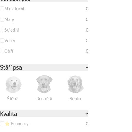
Miniaturní
0
Malý
0
Střední
0
Velký
0
Obří
0
Stáří psa
Štěně
Dospělý
Senior
Kvalita
⭐ Economy
0