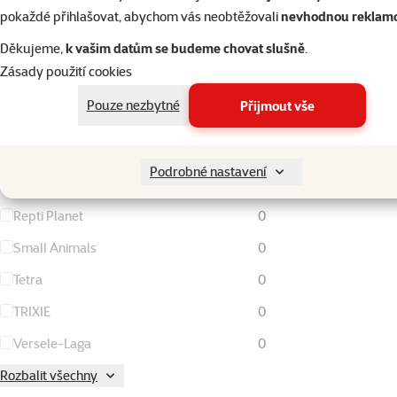
pokaždé přihlašovat, abychom vás neobtěžovali
nevhodnou reklam
Magic Pearls
0
Děkujeme,
k vašim datům se budeme chovat slušně
.
Marlex
0
Zásady použití cookies
Nature Land
0
Pouze nezbytné
Přijmout vše
Nutrafin
0
Ontario
0
Podrobné nastavení
Pet's dream
0
Repti Planet
0
Small Animals
0
Tetra
0
TRIXIE
0
Versele-Laga
0
Rozbalit všechny