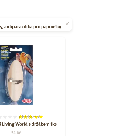
ny, antiparazitika pro papoušky
 TOP cena
1×
hodnocení
Hodnocení 100%, počet hodnocení: 1
á Living World s držákem 1ks
Původní cena
54 Kč