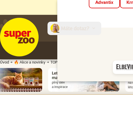
Advantix
Krm
Máte dotaz?
E-sh
Úvod
🔥 Akce a novinky
TOP cena