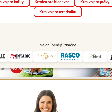
ivo pro kočky
Krmivo pro hlodavce
Krmivo pro ptáky
📱 Stáhněte si novou aplikaci Super zoo.
Více informací
Krmivo pro teraristiku
op
Akce a slevy
Prodejny
Služby
Poradna
Pomá
206
Nejoblíbenější značky