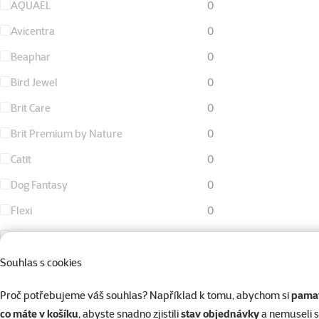
AQUAEL
0
Avicentra
0
Beaphar
0
Bird Jewel
0
Brit Care
0
Brit Premium by Nature
0
Catit
0
Dog Fantasy
0
Flexi
0
KAY
0
Living World
1
Souhlas s cookies
Magic Cat
0
Proč potřebujeme váš souhlas? Například k tomu, abychom si
pamat
Magic Litter
0
co máte v košíku
, abyste snadno zjistili
stav objednávky
a nemuseli 