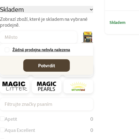
Skladem
Parametrický filtr
Zobrazí zboží, které je skladem na vybrané
Skladem
prodejně.
Žádná prodejna nebyla nalezena
Značky
Potvrdit
Filtrujte značky psaním
Apetit
0
Aqua Excellent
0