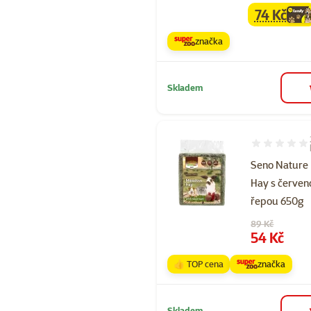
74 Kč
family
ce
značka
Skladem
Hodnocení 10
Seno Nature
Hay s červe
řepou 650g​
Původní cena
89 Kč
Cena
54 Kč
👍 TOP cena
značka
Skladem