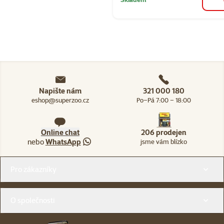
Napište nám
321 000 180
eshop@superzoo.cz
Po–Pá 7:00 – 18:00
Online chat
206 prodejen
nebo
WhatsApp
jsme vám blízko
Menu v patičce
Pro zákazníky
O společnosti