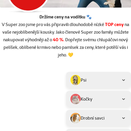
Držíme ceny na vodítku 🐾
V Super zoo jsme pro vás připravili dlouhodobě nízké
TOP ceny
na
vaše nejoblíbenější kousky. Jako členové Super zoo family můžete
nakupovat výhodněji až o
40 %
.
Dopřejte svému chlupáčovi nový
pelíšek, oblíbené krmivo nebo pamlsek za ceny, které potěší vás i
jeho. 💛
Parametrický filtr
Vybrané filtry
Produkty v akci TOP cena
Podkategorie
Psi
Kočky
Drobní savci