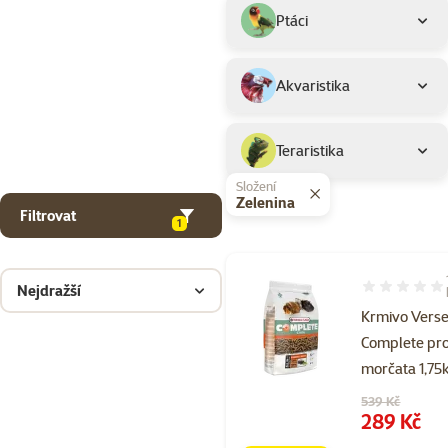
Ptáci
Akvaristika
Teraristika
Složení
Zelenina
Filtrovat
1
Nejdražší
Hodnocení 90
Krmivo Vers
Complete pr
morčata 1,75
Původní cena
539 Kč
Cena
289 Kč