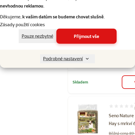
nevhodnou reklamou
.
Hodnocení 10
Děkujeme,
k vašim datům se budeme chovat slušně
.
Krmivo Vers
Zásady použití cookies
Complete pr
potkany 500
Pouze nezbytné
Přijmout vše
Původní cena
199 Kč
Cena
129 Kč
Podrobné nastavení
👍 TOP cena
Skladem
Hodnocení 89
Seno Nature
Hay s mrkví 
Běžná cena 89