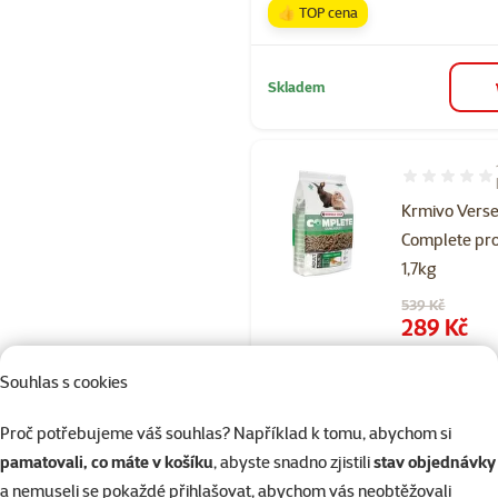
👍 TOP cena
Skladem
Hodnocení 10
Krmivo Vers
Complete pro
1,7kg
Původní cena
539 Kč
Cena
289 Kč
👍 TOP cena
Souhlas s cookies
Proč potřebujeme váš souhlas? Například k tomu, abychom si
Skladem
pamatovali, co máte v košíku
, abyste snadno zjistili
stav objednávky
a nemuseli se pokaždé přihlašovat, abychom vás neobtěžovali