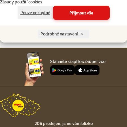
Zásady použití cookies
Online chat
206 prodejen
nebo
WhatsApp
jsme vám blízko
Pouze nezbytné
Přijmout vše
Menu v patičce
Pro zákazníky
Podrobné nastavení
O společnosti
Stáhněte si aplikaci Super zoo
206 prodejen,
jsme vám blízko