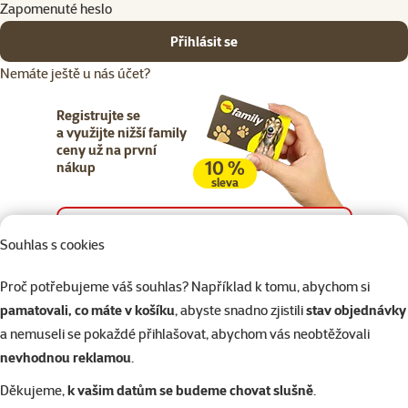
Zapomenuté heslo
Přihlásit se
Nemáte ještě u nás účet?
Registrujte se
a využijte nižší family
ceny už na první
10 %
nákup
sleva
Registrujte se
Souhlas s cookies
Proč potřebujeme váš souhlas? Například k tomu, abychom si
pamatovali, co máte v košíku
, abyste snadno zjistili
stav objednávky
a nemuseli se pokaždé přihlašovat, abychom vás neobtěžovali
Napište nám
321 000 180
eshop@superzoo.cz
Po–Pá 7:00 – 18:00
nevhodnou reklamou
.
Děkujeme,
k vašim datům se budeme chovat slušně
.