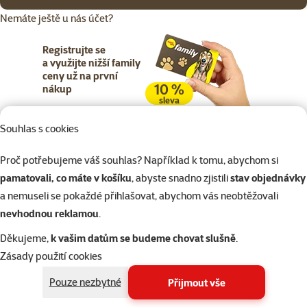
Nemáte ještě u nás účet?
Registrujte se
a využijte nižší family
ceny už na první
10 %
nákup
sleva
Souhlas s cookies
Registrujte se
Proč potřebujeme váš souhlas? Například k tomu, abychom si
pamatovali, co máte v košíku
, abyste snadno zjistili
stav objednávky
a nemuseli se pokaždé přihlašovat, abychom vás neobtěžovali
nevhodnou reklamou
.
Napište nám
321 000 180
eshop@superzoo.cz
Po–Pá 7:00 – 18:00
Děkujeme,
k vašim datům se budeme chovat slušně
.
Zásady použití cookies
Online chat
206 prodejen
Pouze nezbytné
Přijmout vše
nebo
WhatsApp
jsme vám blízko