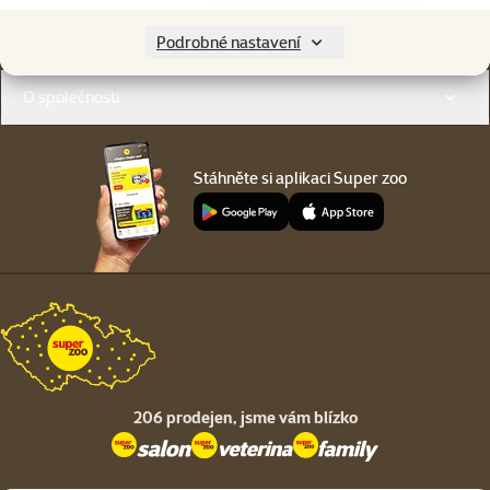
Menu v patičce
Pro zákazníky
Podrobné nastavení
O společnosti
Stáhněte si aplikaci Super zoo
206 prodejen,
jsme vám blízko