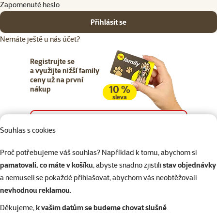
Zapomenuté heslo
Přihlásit se
Nemáte ještě u nás účet?
Registrujte se
a využijte nižší family
ceny už na první
10 %
nákup
sleva
Registrujte se
Souhlas s cookies
Proč potřebujeme váš souhlas? Například k tomu, abychom si
pamatovali, co máte v košíku
, abyste snadno zjistili
stav objednávky
a nemuseli se pokaždé přihlašovat, abychom vás neobtěžovali
Napište nám
321 000 180
eshop@superzoo.cz
Po–Pá 7:00 – 18:00
nevhodnou reklamou
.
Děkujeme,
k vašim datům se budeme chovat slušně
.