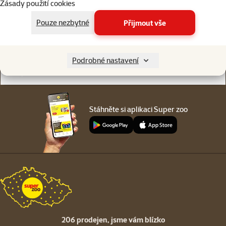
Zásady použití cookies
Online chat
206 prodejen
nebo
WhatsApp
jsme vám blízko
Pouze nezbytné
Přijmout vše
Menu v patičce
Pro zákazníky
Podrobné nastavení
O společnosti
Stáhněte si aplikaci Super zoo
206 prodejen,
jsme vám blízko