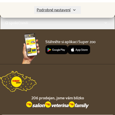
Menu v patičce
Pro zákazníky
Podrobné nastavení
O společnosti
Stáhněte si aplikaci Super zoo
206 prodejen,
jsme vám blízko