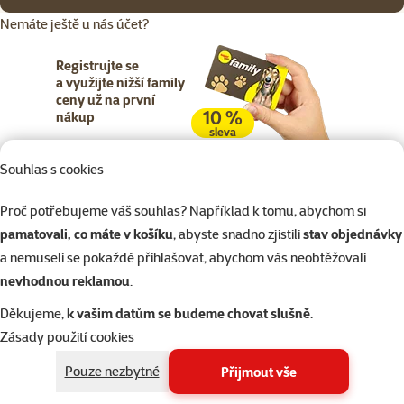
Nemáte ještě u nás účet?
Registrujte se
a využijte nižší family
ceny už na první
10 %
nákup
sleva
Souhlas s cookies
Registrujte se
Proč potřebujeme váš souhlas? Například k tomu, abychom si
pamatovali, co máte v košíku
, abyste snadno zjistili
stav objednávky
a nemuseli se pokaždé přihlašovat, abychom vás neobtěžovali
nevhodnou reklamou
.
Napište nám
321 000 180
eshop@superzoo.cz
Po–Pá 7:00 – 18:00
Děkujeme,
k vašim datům se budeme chovat slušně
.
Zásady použití cookies
Online chat
206 prodejen
Pouze nezbytné
Přijmout vše
nebo
WhatsApp
jsme vám blízko