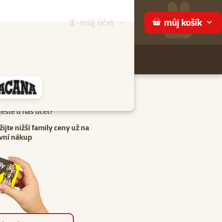
můj
účet
můj
košík
Hledej
háme
eště u nás účet?
žijte nižší family ceny už na
vní nákup