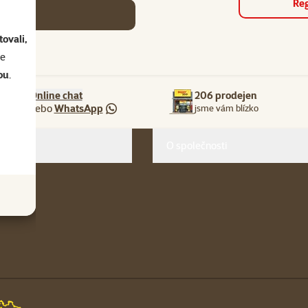
Reg
se
ovali,
se
ou
.
Online chat
206 prodejen
nebo
WhatsApp
jsme vám blízko
O společnosti