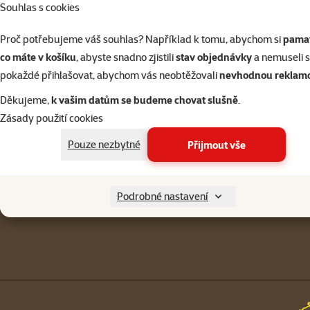
Souhlas s cookies
Přihlásit 
Proč potřebujeme váš souhlas? Například k tomu, abychom si
pamat
co máte v košíku
, abyste snadno zjistili
stav objednávky
a nemuseli 
pokaždé přihlašovat, abychom vás neobtěžovali
nevhodnou reklam
Napište nám
321 000 180
Děkujeme,
k vašim datům se budeme chovat slušně
.
eshop@superzoo.cz
Po–Pá 7:00 – 18:00
Zásady použití cookies
Menu v patičce
Pouze nezbytné
Přijmout vše
Pro zákazníky
Podrobné nastavení