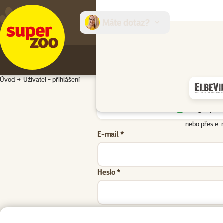
Máte dotaz?
E-sh
Úvod
Uživatel - přihlášení
Google přih
nebo přes e-
E-mail *
Heslo *
Zapomenuté heslo