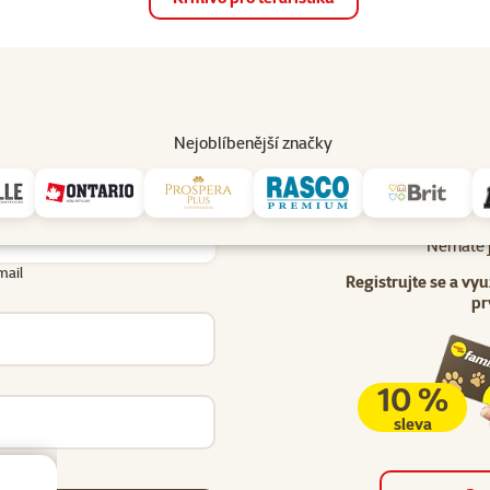
op
Akce a slevy
Prodejny
Služby
Poradna
Pomá
206
Nejoblíbenější značky
Uživatel - přihlášení
lášení
Nemáte j
mail
Registrujte se a vyu
pr
10 %
sleva