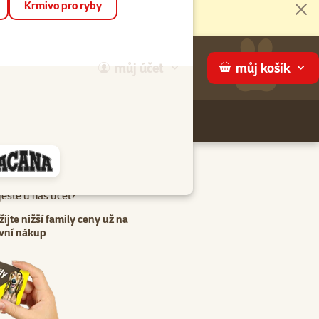
Krmivo pro ryby
Zav
můj
účet
můj
košík
Hledej
háme
eště u nás účet?
žijte nižší family ceny už na
vní nákup