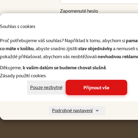
Zapomenuté heslo
Přihlásit 
Souhlas s cookies
Proč potřebujeme váš souhlas? Například k tomu, abychom si
pamat
co máte v košíku
, abyste snadno zjistili
stav objednávky
a nemuseli 
pokaždé přihlašovat, abychom vás neobtěžovali
nevhodnou reklam
Napište nám
321 000 180
eshop@superzoo.cz
Po–Pá 7:00 – 18:00
Děkujeme,
k vašim datům se budeme chovat slušně
.
Zásady použití cookies
Menu v patičce
Pro zákazníky
Pouze nezbytné
Přijmout vše
Podrobné nastavení