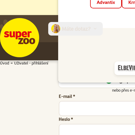
Advantix
Krm
Máte dotaz?
E-sh
Úvod
Uživatel - přihlášení
Google přih
nebo přes e-
E-mail *
Heslo *