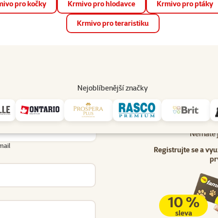
ivo pro kočky
Krmivo pro hlodavce
Krmivo pro ptáky
📱 Stáhněte si novou aplikaci Super zoo.
Více informací
Krmivo pro teraristiku
op
Akce a slevy
Prodejny
Služby
Poradna
Pomá
206
Nejoblíbenější značky
Uživatel - přihlášení
lášení
Nemáte j
mail
Registrujte se a vyu
pr
10 %
sleva