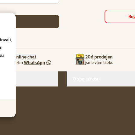
Reg
se
ovali,
se
ou
.
Online chat
206 prodejen
nebo
WhatsApp
jsme vám blízko
O společnosti