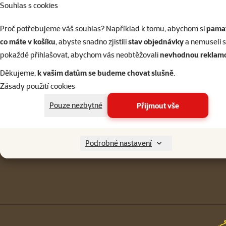
Souhlas s cookies
Přihlásit 
Proč potřebujeme váš souhlas? Například k tomu, abychom si
pamat
co máte v košíku
, abyste snadno zjistili
stav objednávky
a nemuseli 
pokaždé přihlašovat, abychom vás neobtěžovali
nevhodnou reklam
Napište nám
321 000 180
Děkujeme,
k vašim datům se budeme chovat slušně
.
eshop@superzoo.cz
Po–Pá 7:00 – 18:00
Zásady použití cookies
Menu v patičce
Pouze nezbytné
Přijmout vše
Pro zákazníky
Podrobné nastavení