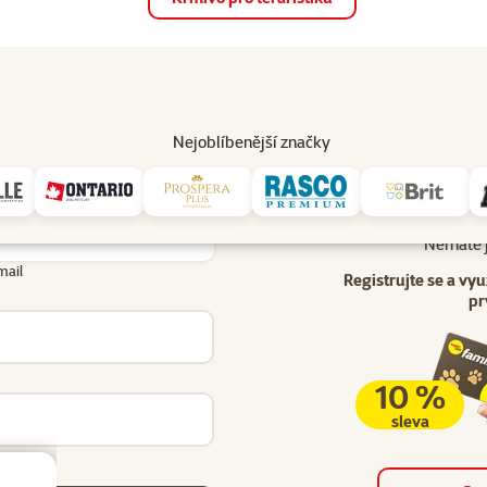
op
Akce a slevy
Prodejny
Služby
Poradna
Pomá
206
Nejoblíbenější značky
Uživatel - přihlášení
lášení
Nemáte j
mail
Registrujte se a vyu
pr
10 %
sleva