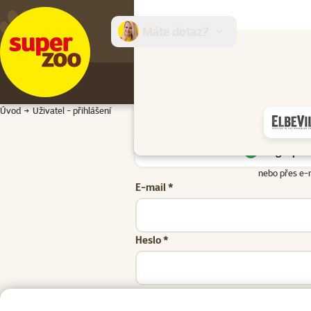
Máte dotaz?
E-sh
Úvod
Uživatel - přihlášení
Google přih
nebo přes e-
E-mail *
Heslo *
Zapomenuté heslo