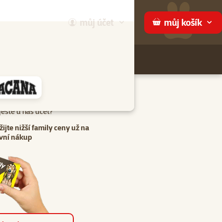
můj
účet
můj
košík
Hledej
háme
eště u nás účet?
žijte nižší family ceny už na
vní nákup