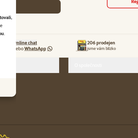
Reg
se
ovali,
se
ou
.
Online chat
206 prodejen
nebo
WhatsApp
jsme vám blízko
O společnosti