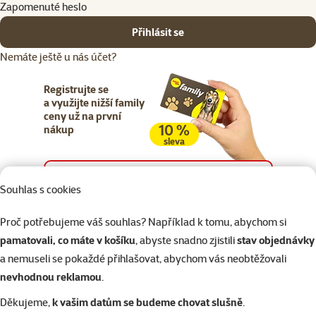
Zapomenuté heslo
Přihlásit se
Nemáte ještě u nás účet?
Registrujte se
a využijte nižší family
ceny už na první
10 %
nákup
sleva
Registrujte se
Souhlas s cookies
Proč potřebujeme váš souhlas? Například k tomu, abychom si
pamatovali, co máte v košíku
, abyste snadno zjistili
stav objednávky
a nemuseli se pokaždé přihlašovat, abychom vás neobtěžovali
Napište nám
321 000 180
eshop@superzoo.cz
Po–Pá 7:00 – 18:00
nevhodnou reklamou
.
Děkujeme,
k vašim datům se budeme chovat slušně
.