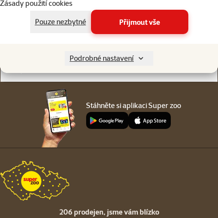
Zásady použití cookies
Online chat
206 prodejen
nebo
WhatsApp
jsme vám blízko
Pouze nezbytné
Přijmout vše
Menu v patičce
Pro zákazníky
Podrobné nastavení
O společnosti
Stáhněte si aplikaci Super zoo
206 prodejen,
jsme vám blízko