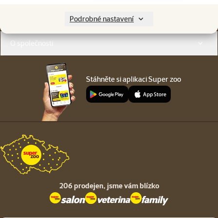
Menu v patičce
Pro zákazníky
Podrobné nastavení
O společnosti
Stáhněte si aplikaci Super zoo
206 prodejen,
jsme vám blízko