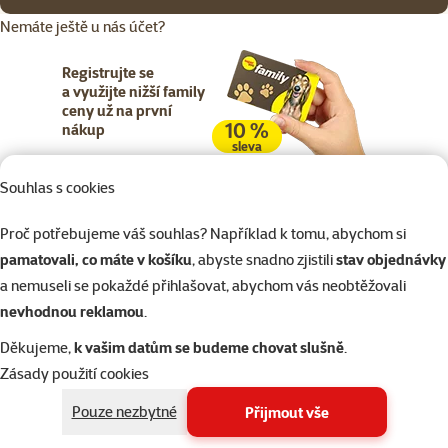
Nemáte ještě u nás účet?
Registrujte se
a využijte nižší family
ceny už na první
10 %
nákup
sleva
Souhlas s cookies
Registrujte se
Proč potřebujeme váš souhlas? Například k tomu, abychom si
pamatovali, co máte v košíku
, abyste snadno zjistili
stav objednávky
a nemuseli se pokaždé přihlašovat, abychom vás neobtěžovali
nevhodnou reklamou
.
Napište nám
321 000 180
eshop@superzoo.cz
Po–Pá 7:00 – 18:00
Děkujeme,
k vašim datům se budeme chovat slušně
.
Zásady použití cookies
Online chat
206 prodejen
Pouze nezbytné
Přijmout vše
nebo
WhatsApp
jsme vám blízko