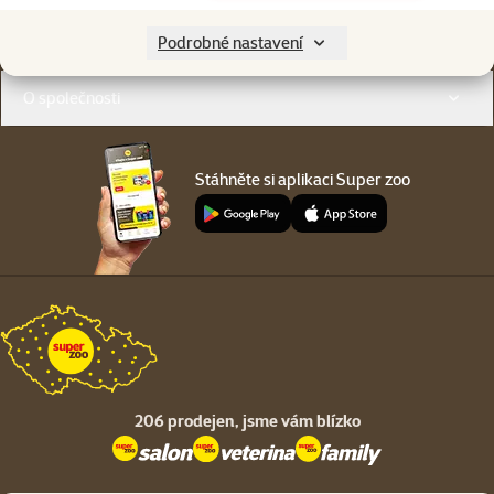
Menu v patičce
Pro zákazníky
Podrobné nastavení
O společnosti
Stáhněte si aplikaci Super zoo
206 prodejen,
jsme vám blízko