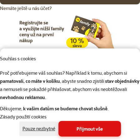
Nemáte ještě u nás účet?
Registrujte se
a využijte nižší family
ceny už na první
10 %
nákup
sleva
Souhlas s cookies
Registrujte se
Proč potřebujeme váš souhlas? Například k tomu, abychom si
pamatovali, co máte v košíku
, abyste snadno zjistili
stav objednávky
a nemuseli se pokaždé přihlašovat, abychom vás neobtěžovali
nevhodnou reklamou
.
Napište nám
321 000 180
eshop@superzoo.cz
Po–Pá 7:00 – 18:00
Děkujeme,
k vašim datům se budeme chovat slušně
.
Zásady použití cookies
Online chat
206 prodejen
Pouze nezbytné
Přijmout vše
nebo
WhatsApp
jsme vám blízko