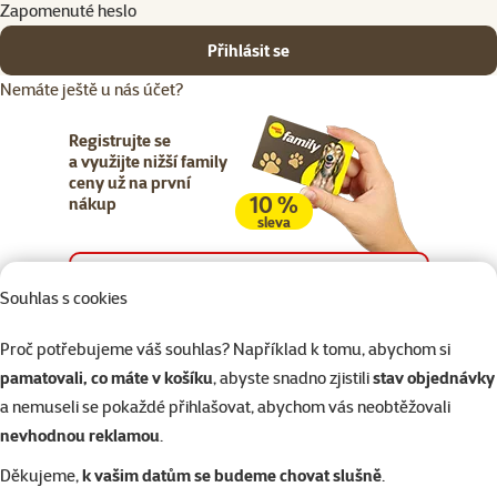
Zapomenuté heslo
Přihlásit se
Nemáte ještě u nás účet?
Registrujte se
a využijte nižší family
ceny už na první
10 %
nákup
sleva
Registrujte se
Souhlas s cookies
Proč potřebujeme váš souhlas? Například k tomu, abychom si
pamatovali, co máte v košíku
, abyste snadno zjistili
stav objednávky
a nemuseli se pokaždé přihlašovat, abychom vás neobtěžovali
Napište nám
321 000 180
eshop@superzoo.cz
Po–Pá 7:00 – 18:00
nevhodnou reklamou
.
Děkujeme,
k vašim datům se budeme chovat slušně
.