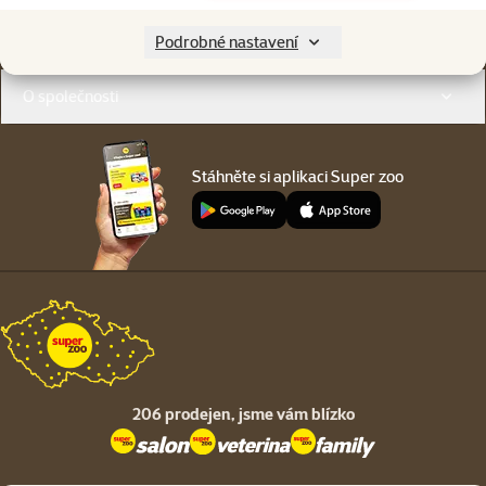
Menu v patičce
Pro zákazníky
Podrobné nastavení
O společnosti
Stáhněte si aplikaci Super zoo
206 prodejen,
jsme vám blízko