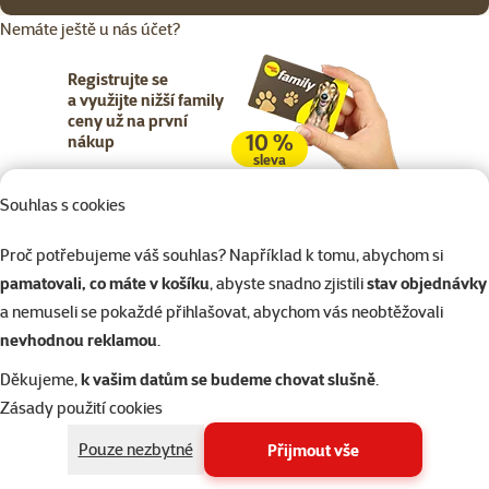
Nemáte ještě u nás účet?
Registrujte se
a využijte nižší family
ceny už na první
10 %
nákup
sleva
Souhlas s cookies
Registrujte se
Proč potřebujeme váš souhlas? Například k tomu, abychom si
pamatovali, co máte v košíku
, abyste snadno zjistili
stav objednávky
a nemuseli se pokaždé přihlašovat, abychom vás neobtěžovali
nevhodnou reklamou
.
Napište nám
321 000 180
eshop@superzoo.cz
Po–Pá 7:00 – 18:00
Děkujeme,
k vašim datům se budeme chovat slušně
.
Zásady použití cookies
Online chat
206 prodejen
Pouze nezbytné
Přijmout vše
nebo
WhatsApp
jsme vám blízko