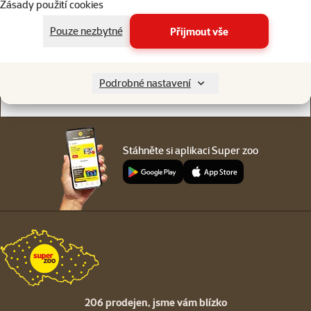
Zásady použití cookies
Online chat
206 prodejen
nebo
WhatsApp
jsme vám blízko
Pouze nezbytné
Přijmout vše
Menu v patičce
Pro zákazníky
Podrobné nastavení
O společnosti
Stáhněte si aplikaci Super zoo
206 prodejen,
jsme vám blízko