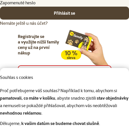
Zapomenuté heslo
Přihlásit se
Nemáte ještě u nás účet?
Registrujte se
a využijte nižší family
ceny už na první
10 %
nákup
sleva
Registrujte se
Souhlas s cookies
Proč potřebujeme váš souhlas? Například k tomu, abychom si
pamatovali, co máte v košíku
, abyste snadno zjistili
stav objednávky
a nemuseli se pokaždé přihlašovat, abychom vás neobtěžovali
Napište nám
321 000 180
eshop@superzoo.cz
Po–Pá 7:00 – 18:00
nevhodnou reklamou
.
Děkujeme,
k vašim datům se budeme chovat slušně
.