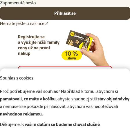
Zapomenuté heslo
Přihlásit se
Nemáte ještě u nás účet?
Registrujte se
a využijte nižší family
ceny už na první
10 %
nákup
sleva
Registrujte se
Souhlas s cookies
Proč potřebujeme váš souhlas? Například k tomu, abychom si
pamatovali, co máte v košíku
, abyste snadno zjistili
stav objednávky
a nemuseli se pokaždé přihlašovat, abychom vás neobtěžovali
Napište nám
321 000 180
eshop@superzoo.cz
Po–Pá 7:00 – 18:00
nevhodnou reklamou
.
Děkujeme,
k vašim datům se budeme chovat slušně
.