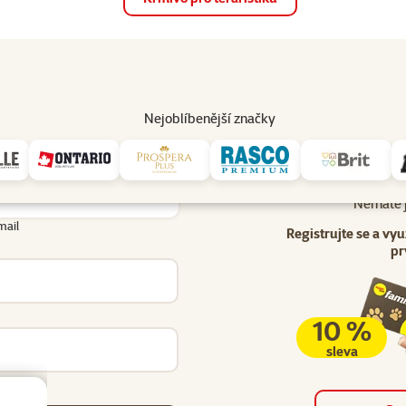
op
Akce a slevy
Prodejny
Služby
Poradna
Pomá
206
Nejoblíbenější značky
Uživatel - přihlášení
lášení
Nemáte j
mail
Registrujte se a vyu
pr
10 %
sleva