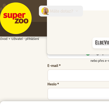
Máte dotaz?
E-sh
Úvod
Uživatel - přihlášení
Google přih
nebo přes e-
E-mail *
Heslo *
Zapomenuté heslo