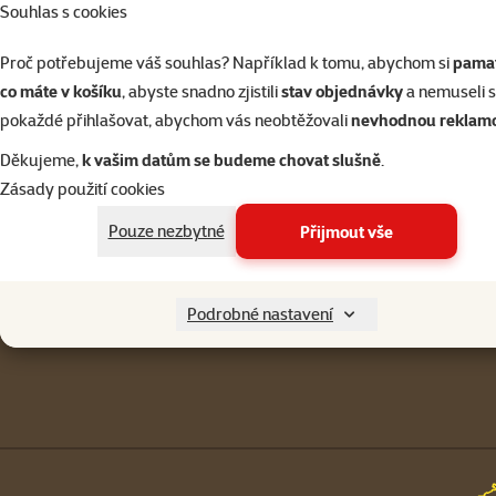
Souhlas s cookies
Přihlásit 
Proč potřebujeme váš souhlas? Například k tomu, abychom si
pamat
co máte v košíku
, abyste snadno zjistili
stav objednávky
a nemuseli 
pokaždé přihlašovat, abychom vás neobtěžovali
nevhodnou reklam
Napište nám
321 000 180
Děkujeme,
k vašim datům se budeme chovat slušně
.
eshop@superzoo.cz
Po–Pá 7:00 – 18:00
Zásady použití cookies
Menu v patičce
Pouze nezbytné
Přijmout vše
Pro zákazníky
Podrobné nastavení