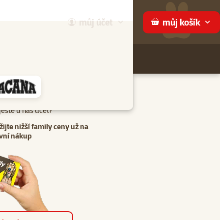
můj
účet
můj
košík
Hledej
háme
eště u nás účet?
žijte nižší family ceny už na
vní nákup