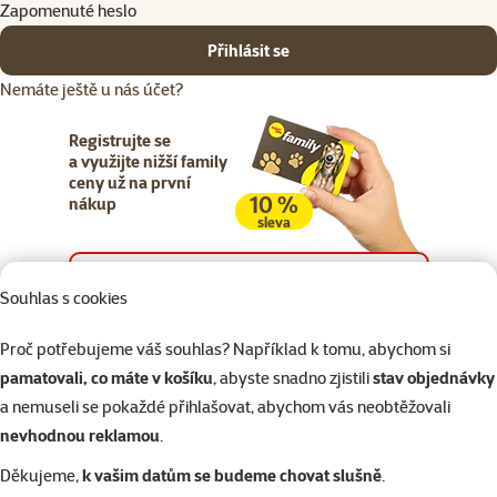
Zapomenuté heslo
Přihlásit se
Nemáte ještě u nás účet?
Registrujte se
a využijte nižší family
ceny už na první
10 %
nákup
sleva
Registrujte se
Souhlas s cookies
Proč potřebujeme váš souhlas? Například k tomu, abychom si
pamatovali, co máte v košíku
, abyste snadno zjistili
stav objednávky
a nemuseli se pokaždé přihlašovat, abychom vás neobtěžovali
Napište nám
321 000 180
eshop@superzoo.cz
Po–Pá 7:00 – 18:00
nevhodnou reklamou
.
Děkujeme,
k vašim datům se budeme chovat slušně
.