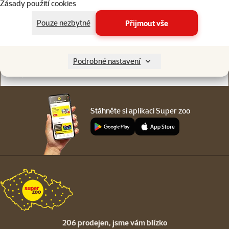
Zásady použití cookies
Online chat
206 prodejen
nebo
WhatsApp
jsme vám blízko
Pouze nezbytné
Přijmout vše
Menu v patičce
Pro zákazníky
Podrobné nastavení
O společnosti
Stáhněte si aplikaci Super zoo
206 prodejen,
jsme vám blízko