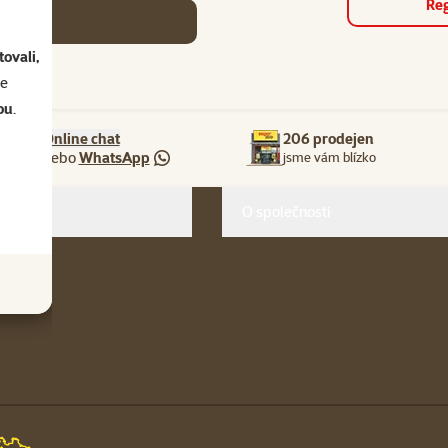
Reg
se
ovali,
se
ou
.
Online chat
206 prodejen
nebo
WhatsApp
jsme vám blízko
O společnosti