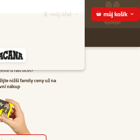
můj
účet
můj
košík
Hledej
háme
eště u nás účet?
žijte nižší family ceny už na
vní nákup