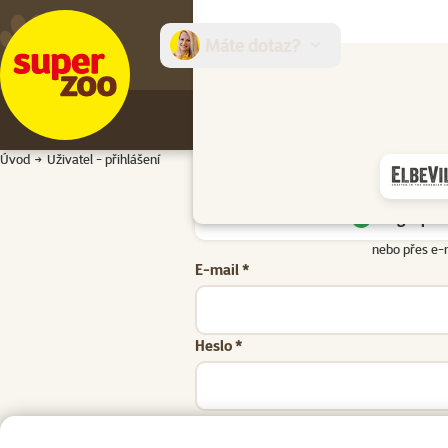
Máte dotaz?
E-sh
Úvod
Uživatel - přihlášení
Google přih
nebo přes e-
E-mail *
Heslo *
Zapomenuté heslo