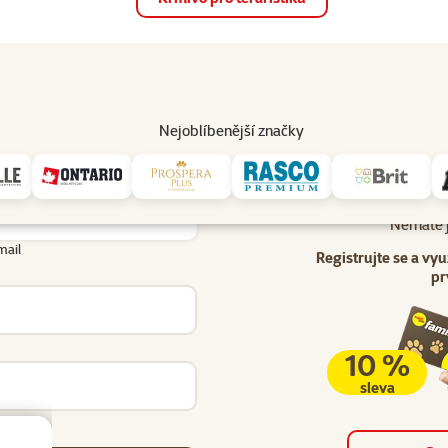
op
Akce a slevy
Prodejny
Služby
Poradna
Pomá
206
Nejoblíbenější značky
Uživatel - přihlášení
lášení
Nemáte j
mail
Registrujte se a vyu
pr
10 %
sleva