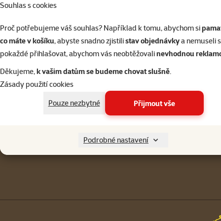
Souhlas s cookies
Přihlásit 
Proč potřebujeme váš souhlas? Například k tomu, abychom si
pamat
co máte v košíku
, abyste snadno zjistili
stav objednávky
a nemuseli 
pokaždé přihlašovat, abychom vás neobtěžovali
nevhodnou reklam
Napište nám
321 000 180
Děkujeme,
k vašim datům se budeme chovat slušně
.
eshop@superzoo.cz
Po–Pá 7:00 – 18:00
Zásady použití cookies
Menu v patičce
Pouze nezbytné
Přijmout vše
Pro zákazníky
Podrobné nastavení