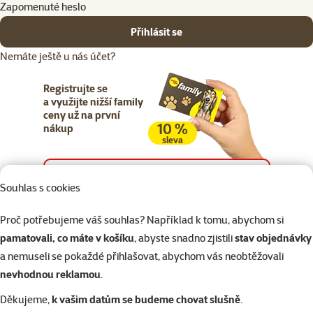
Zapomenuté heslo
Přihlásit se
Nemáte ještě u nás účet?
Registrujte se
a využijte nižší family
ceny už na první
10 %
nákup
sleva
Registrujte se
Souhlas s cookies
Proč potřebujeme váš souhlas? Například k tomu, abychom si
pamatovali, co máte v košíku
, abyste snadno zjistili
stav objednávky
a nemuseli se pokaždé přihlašovat, abychom vás neobtěžovali
Napište nám
321 000 180
eshop@superzoo.cz
Po–Pá 7:00 – 18:00
nevhodnou reklamou
.
Děkujeme,
k vašim datům se budeme chovat slušně
.