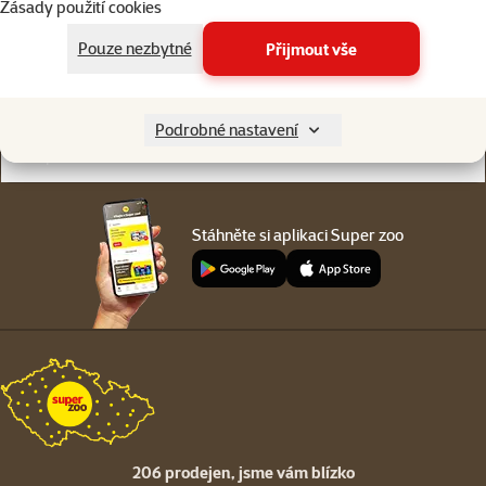
Zásady použití cookies
Online chat
206 prodejen
nebo
WhatsApp
jsme vám blízko
Pouze nezbytné
Přijmout vše
Menu v patičce
Pro zákazníky
Podrobné nastavení
O společnosti
Stáhněte si aplikaci Super zoo
206 prodejen,
jsme vám blízko