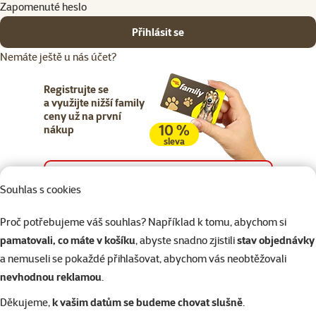
Zapomenuté heslo
Přihlásit se
Nemáte ještě u nás účet?
Registrujte se
a využijte nižší family
ceny už na první
10 %
nákup
sleva
Registrujte se
Souhlas s cookies
Proč potřebujeme váš souhlas? Například k tomu, abychom si
pamatovali, co máte v košíku
, abyste snadno zjistili
stav objednávky
a nemuseli se pokaždé přihlašovat, abychom vás neobtěžovali
Napište nám
321 000 180
eshop@superzoo.cz
Po–Pá 7:00 – 18:00
nevhodnou reklamou
.
Děkujeme,
k vašim datům se budeme chovat slušně
.