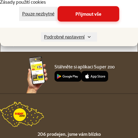
Zásady použití cookies
Online chat
206 prodejen
nebo
WhatsApp
jsme vám blízko
Pouze nezbytné
Přijmout vše
Menu v patičce
Pro zákazníky
Podrobné nastavení
O společnosti
Stáhněte si aplikaci Super zoo
206 prodejen,
jsme vám blízko