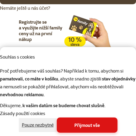
Nemáte ještě u nás účet?
Registrujte se
a využijte nižší family
ceny už na první
10 %
nákup
sleva
Souhlas s cookies
Registrujte se
Proč potřebujeme váš souhlas? Například k tomu, abychom si
pamatovali, co máte v košíku
, abyste snadno zjistili
stav objednávky
a nemuseli se pokaždé přihlašovat, abychom vás neobtěžovali
nevhodnou reklamou
.
Napište nám
321 000 180
eshop@superzoo.cz
Po–Pá 7:00 – 18:00
Děkujeme,
k vašim datům se budeme chovat slušně
.
Zásady použití cookies
Online chat
206 prodejen
Pouze nezbytné
Přijmout vše
nebo
WhatsApp
jsme vám blízko