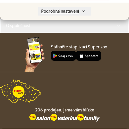
Menu v patičce
Pro zákazníky
Podrobné nastavení
O společnosti
Stáhněte si aplikaci Super zoo
206 prodejen,
jsme vám blízko