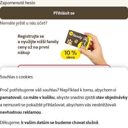
Zapomenuté heslo
Přihlásit se
Nemáte ještě u nás účet?
Registrujte se
a využijte nižší family
ceny už na první
10 %
nákup
sleva
Registrujte se
Souhlas s cookies
Proč potřebujeme váš souhlas? Například k tomu, abychom si
pamatovali, co máte v košíku
, abyste snadno zjistili
stav objednávky
a nemuseli se pokaždé přihlašovat, abychom vás neobtěžovali
Napište nám
321 000 180
eshop@superzoo.cz
Po–Pá 7:00 – 18:00
nevhodnou reklamou
.
Děkujeme,
k vašim datům se budeme chovat slušně
.