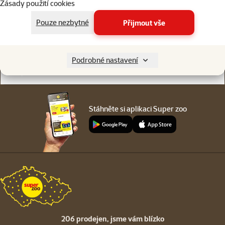
Zásady použití cookies
Online chat
206 prodejen
nebo
WhatsApp
jsme vám blízko
Pouze nezbytné
Přijmout vše
Menu v patičce
Pro zákazníky
Podrobné nastavení
O společnosti
Stáhněte si aplikaci Super zoo
206 prodejen,
jsme vám blízko