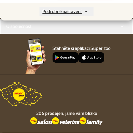
Menu v patičce
Pro zákazníky
Podrobné nastavení
O společnosti
Stáhněte si aplikaci Super zoo
206 prodejen,
jsme vám blízko