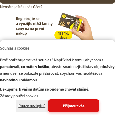
Nemáte ještě u nás účet?
Registrujte se
a využijte nižší family
ceny už na první
10 %
nákup
sleva
Souhlas s cookies
Registrujte se
Proč potřebujeme váš souhlas? Například k tomu, abychom si
pamatovali, co máte v košíku
, abyste snadno zjistili
stav objednávky
a nemuseli se pokaždé přihlašovat, abychom vás neobtěžovali
nevhodnou reklamou
.
Napište nám
321 000 180
eshop@superzoo.cz
Po–Pá 7:00 – 18:00
Děkujeme,
k vašim datům se budeme chovat slušně
.
Zásady použití cookies
Online chat
206 prodejen
Pouze nezbytné
Přijmout vše
nebo
WhatsApp
jsme vám blízko