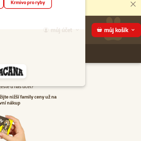
Krmivo pro ryby
Zav
můj
účet
můj
košík
Hledej
háme
eště u nás účet?
žijte nižší family ceny už na
vní nákup