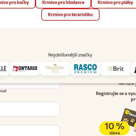
ivo pro kočky
Krmivo pro hlodavce
Krmivo pro ptáky
📱 Stáhněte si novou aplikaci Super zoo.
Více informací
Krmivo pro teraristiku
op
Akce a slevy
Prodejny
Služby
Poradna
Pomá
206
Nejoblíbenější značky
Uživatel - přihlášení
lášení
Nemáte j
mail
Registrujte se a vyu
pr
10 %
sleva