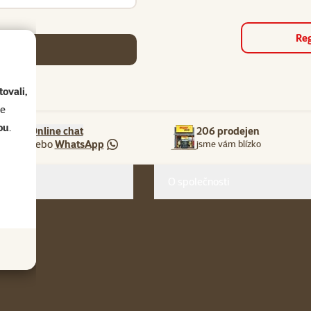
Reg
se
ovali,
se
ou
.
Online chat
206 prodejen
nebo
WhatsApp
jsme vám blízko
O společnosti