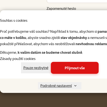
Zapomenuté heslo
Přihlásit 
Souhlas s cookies
Proč potřebujeme váš souhlas? Například k tomu, abychom si
pamat
co máte v košíku
, abyste snadno zjistili
stav objednávky
a nemuseli 
pokaždé přihlašovat, abychom vás neobtěžovali
nevhodnou reklam
Napište nám
321 000 180
eshop@superzoo.cz
Po–Pá 7:00 – 18:00
Děkujeme,
k vašim datům se budeme chovat slušně
.
Zásady použití cookies
Menu v patičce
Pro zákazníky
Pouze nezbytné
Přijmout vše
Podrobné nastavení