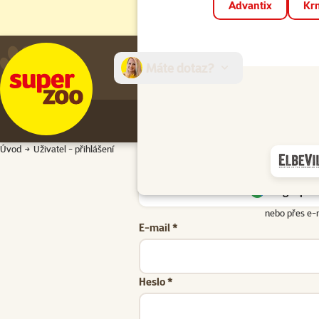
Advantix
Krm
Máte dotaz?
E-sh
Úvod
Uživatel - přihlášení
Google přih
nebo přes e-
E-mail *
Heslo *