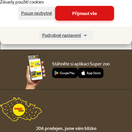
Zásady použití cookies
Online chat
206 prodejen
nebo
WhatsApp
jsme vám blízko
Pouze nezbytné
Přijmout vše
Menu v patičce
Pro zákazníky
Podrobné nastavení
O společnosti
Stáhněte si aplikaci Super zoo
206 prodejen,
jsme vám blízko