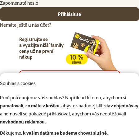
Zapomenuté heslo
Přihlásit se
Nemáte ještě u nás účet?
Registrujte se
a využijte nižší family
ceny už na první
10 %
nákup
sleva
Registrujte se
Souhlas s cookies
Proč potřebujeme váš souhlas? Například k tomu, abychom si
pamatovali, co máte v košíku
, abyste snadno zjistili
stav objednávky
a nemuseli se pokaždé přihlašovat, abychom vás neobtěžovali
Napište nám
321 000 180
eshop@superzoo.cz
Po–Pá 7:00 – 18:00
nevhodnou reklamou
.
Děkujeme,
k vašim datům se budeme chovat slušně
.