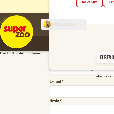
Advantix
Krm
Máte dotaz?
E-sh
Úvod
Uživatel - přihlášení
Google přih
nebo přes e-
E-mail *
Heslo *