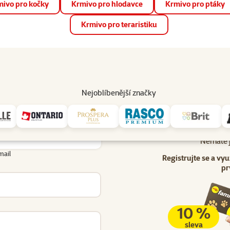
ivo pro kočky
Krmivo pro hlodavce
Krmivo pro ptáky
📱 Stáhněte si novou aplikaci Super zoo.
Více informací
Krmivo pro teraristiku
op
Akce a slevy
Prodejny
Služby
Poradna
Pomá
206
Nejoblíbenější značky
Uživatel - přihlášení
lášení
Nemáte j
mail
Registrujte se a vyu
pr
10 %
sleva