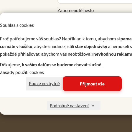
Zapomenuté heslo
Přihlásit 
Souhlas s cookies
Proč potřebujeme váš souhlas? Například k tomu, abychom si
pamat
co máte v košíku
, abyste snadno zjistili
stav objednávky
a nemuseli 
pokaždé přihlašovat, abychom vás neobtěžovali
nevhodnou reklam
Napište nám
321 000 180
eshop@superzoo.cz
Po–Pá 7:00 – 18:00
Děkujeme,
k vašim datům se budeme chovat slušně
.
Zásady použití cookies
Menu v patičce
Pro zákazníky
Pouze nezbytné
Přijmout vše
Podrobné nastavení