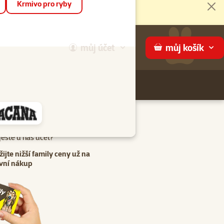
Krmivo pro ryby
Zav
můj
účet
můj
košík
Hledej
háme
eště u nás účet?
žijte nižší family ceny už na
vní nákup