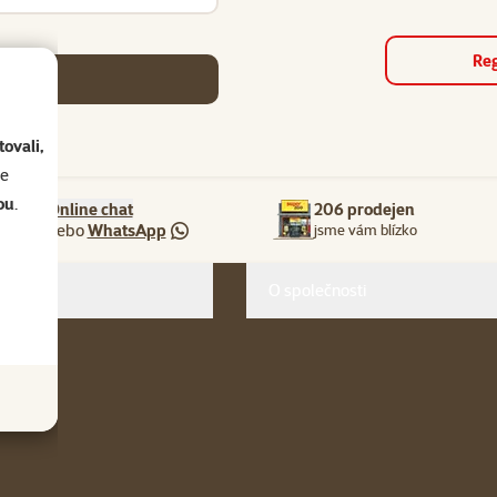
Reg
se
ovali,
se
ou
.
Online chat
206 prodejen
nebo
WhatsApp
jsme vám blízko
O společnosti