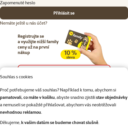
Zapomenuté heslo
Přihlásit se
Nemáte ještě u nás účet?
Registrujte se
a využijte nižší family
ceny už na první
10 %
nákup
sleva
Registrujte se
Souhlas s cookies
Proč potřebujeme váš souhlas? Například k tomu, abychom si
pamatovali, co máte v košíku
, abyste snadno zjistili
stav objednávky
a nemuseli se pokaždé přihlašovat, abychom vás neobtěžovali
Napište nám
321 000 180
eshop@superzoo.cz
Po–Pá 7:00 – 18:00
nevhodnou reklamou
.
Děkujeme,
k vašim datům se budeme chovat slušně
.