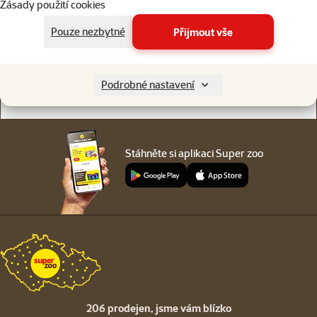
Zásady použití cookies
Online chat
206 prodejen
nebo
WhatsApp
jsme vám blízko
Pouze nezbytné
Přijmout vše
Menu v patičce
Pro zákazníky
Podrobné nastavení
O společnosti
Stáhněte si aplikaci Super zoo
206 prodejen,
jsme vám blízko