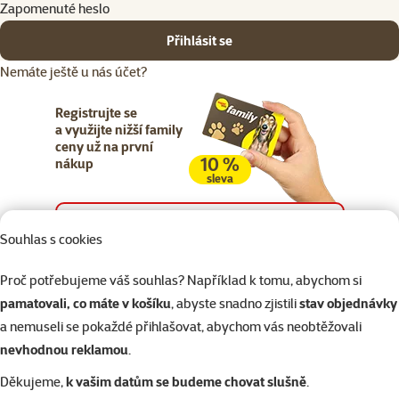
Zapomenuté heslo
Přihlásit se
Nemáte ještě u nás účet?
Registrujte se
a využijte nižší family
ceny už na první
10 %
nákup
sleva
Registrujte se
Souhlas s cookies
Proč potřebujeme váš souhlas? Například k tomu, abychom si
pamatovali, co máte v košíku
, abyste snadno zjistili
stav objednávky
a nemuseli se pokaždé přihlašovat, abychom vás neobtěžovali
Napište nám
321 000 180
eshop@superzoo.cz
Po–Pá 7:00 – 18:00
nevhodnou reklamou
.
Děkujeme,
k vašim datům se budeme chovat slušně
.