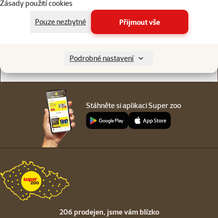
Zásady použití cookies
Online chat
206 prodejen
nebo
WhatsApp
jsme vám blízko
Pouze nezbytné
Přijmout vše
Menu v patičce
Pro zákazníky
Podrobné nastavení
O společnosti
Stáhněte si aplikaci Super zoo
206 prodejen,
jsme vám blízko