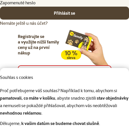
Zapomenuté heslo
Přihlásit se
Nemáte ještě u nás účet?
Registrujte se
a využijte nižší family
ceny už na první
10 %
nákup
sleva
Registrujte se
Souhlas s cookies
Proč potřebujeme váš souhlas? Například k tomu, abychom si
pamatovali, co máte v košíku
, abyste snadno zjistili
stav objednávky
a nemuseli se pokaždé přihlašovat, abychom vás neobtěžovali
Napište nám
321 000 180
eshop@superzoo.cz
Po–Pá 7:00 – 18:00
nevhodnou reklamou
.
Děkujeme,
k vašim datům se budeme chovat slušně
.