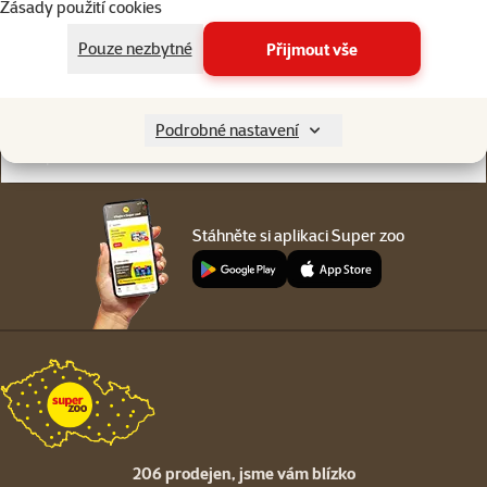
Zásady použití cookies
Online chat
206 prodejen
nebo
WhatsApp
jsme vám blízko
Pouze nezbytné
Přijmout vše
Menu v patičce
Pro zákazníky
Podrobné nastavení
O společnosti
Stáhněte si aplikaci Super zoo
206 prodejen,
jsme vám blízko